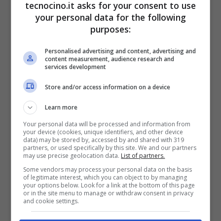
tecnocino.it asks for your consent to use
Da
cosa deriva la parola Spam? Ecco la
your personal data for the following
possibile soluzione
.
purposes:
Personalised advertising and content, advertising and
content measurement, audience research and
services development
Store and/or access information on a device
Learn more
Your personal data will be processed and information from
your device (cookies, unique identifiers, and other device
data) may be stored by, accessed by and shared with 319
partners, or used specifically by this site. We and our partners
may use precise geolocation data.
List of partners.
Some vendors may process your personal data on the basis
of legitimate interest, which you can object to by managing
your options below. Look for a link at the bottom of this page
or in the site menu to manage or withdraw consent in privacy
and cookie settings.