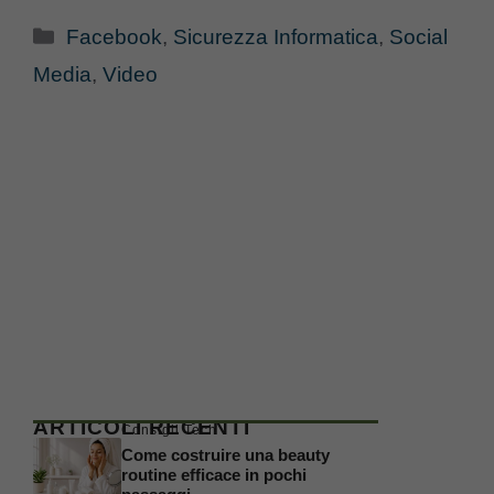
Categorie
Facebook
,
Sicurezza Informatica
,
Social
Media
,
Video
ARTICOLI RECENTI
Consigli Tech
Come costruire una beauty
routine efficace in pochi