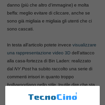
danno (più che altro d’immagine) e molta
beffa: meglio evitare di cliccare, anche se
sono già migliaia e migliaia gli utenti che ci
sono cascati.
In testa all’articolo potete invece
visualizzare
una rappresentazione video 3D
dell’attacco
alla casa-fortezza di Bin Laden: realizzato
dal
NY Post
ha subito raccolto una serie di
commenti irrisori in quanto troppo
hollywoodiano
nello stile. Inutile dire che sta
facendo il giro del
web
.