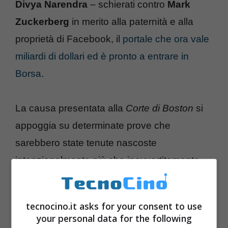
Divya Narendra
– schierati contro
Mark
Zuckerberg
in merito alla paternità e alla
proprietà di Facebook, il
portale che ora vale
miliardi di dollari ed è pronto a entrare in
Borsa
.
La causa presentata alla
Corte di Boston
si
appoggia su determinate prove che
sarebbero state tenute nascoste
intenzionalmente più che inavvertitamente
dai legali. Il cardine della disputa si basa
ancora sul network ConnectU che sarebbe
tecnocino.it asks for your consent to use
stato plagiato per dare il via a Facebook
.
your personal data for the following