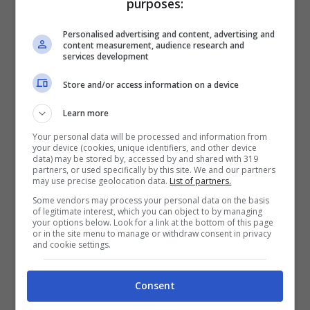
purposes:
Il consulente legale di Mark Zuckerberg,
Personalised advertising and content, advertising and
content measurement, audience research and
Neel Chatterjee
, si è affrettato a
services development
commentare affermando che le accuse sono
Store and/or access information on a device
prive di fondamento e dunque il social
Learn more
network continuerà tranquillo per la propria
Your personal data will be processed and information from
strada. Ecco
il trailer del film The Social
your device (cookies, unique identifiers, and other device
data) may be stored by, accessed by and shared with 319
Network
.
partners, or used specifically by this site. We and our partners
may use precise geolocation data.
List of partners.
Some vendors may process your personal data on the basis
of legitimate interest, which you can object to by managing
your options below. Look for a link at the bottom of this page
or in the site menu to manage or withdraw consent in privacy
and cookie settings.
Consent