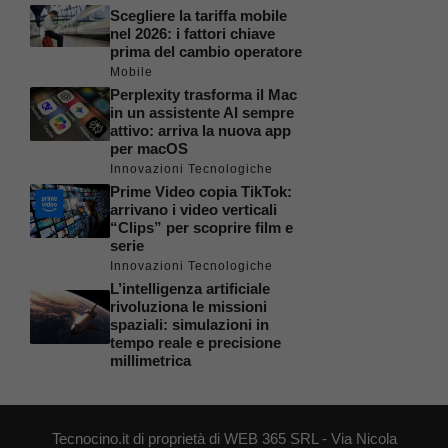
Scegliere la tariffa mobile
nel 2026: i fattori chiave
prima del cambio operatore
Mobile
Perplexity trasforma il Mac
in un assistente AI sempre
attivo: arriva la nuova app
per macOS
Innovazioni Tecnologiche
Prime Video copia TikTok:
arrivano i video verticali
“Clips” per scoprire film e
serie
Innovazioni Tecnologiche
L’intelligenza artificiale
rivoluziona le missioni
spaziali: simulazioni in
tempo reale e precisione
millimetrica
Tecnocino.it di proprietà di WEB 365 SRL - Via Nicola