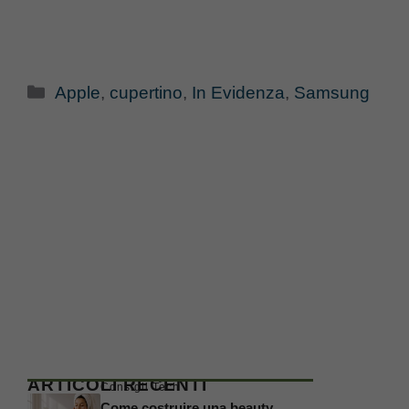
Categorie
Apple
,
cupertino
,
In Evidenza
,
Samsung
ARTICOLI RECENTI
Consigli Tech
Come costruire una beauty