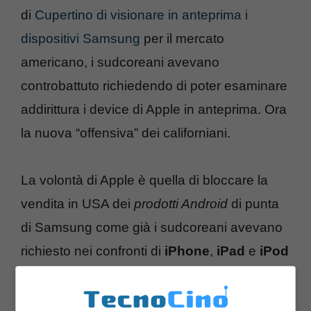
di
Cupertino di visionare in anteprima i
dispositivi Samsung
per il mercato
americano, i sudcoreani avevano
controbattuto richiedendo di poter esaminare
addirittura i device di Apple in anteprima. Ora
la nuova “offensiva” dei californiani.
La volontà di Apple è quella di bloccare la
vendita in USA dei
prodotti Android
di punta
di Samsung come già i sudcoreani avevano
richiesto nei confronti di
iPhone
,
iPad
e
iPod
chiedendo il blocco dell’importazione negli
States. C’è chi vede nella mossa di