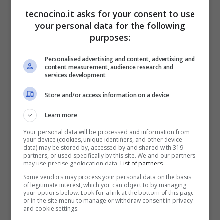
Cupertino un tentativo disperato di
tecnocino.it asks for your consent to use
controbattere all’ascesa di
Android
diventato
your personal data for the following
purposes:
ormai il solido numero uno negli USA. E
presto anche nel resto del mondo.
Personalised advertising and content, advertising and
content measurement, audience research and
services development
Store and/or access information on a device
Learn more
Your personal data will be processed and information from
your device (cookies, unique identifiers, and other device
data) may be stored by, accessed by and shared with 319
partners, or used specifically by this site. We and our partners
may use precise geolocation data.
List of partners.
Some vendors may process your personal data on the basis
of legitimate interest, which you can object to by managing
your options below. Look for a link at the bottom of this page
or in the site menu to manage or withdraw consent in privacy
and cookie settings.