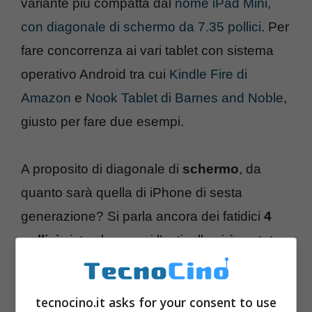
variante più compatta dal
nome iPad Mini,
con diagonale di schermo da 7.35 pollici
. Per
fare concorrenza ai vari tablet con sistema
operativo Android tra cui
Kindle Fire di
Amazon
e
Nook Tablet di Barnes and Noble
,
giusto per fare due esempi.
A proposito di diagonale di
schermo
, da
quanto sarà quella di iPhone di sesta
generazione? Si parla ancora dei fatidici
4
pollici
visto che ormai l’asticella si è portata
su questi livelli e gli utenti chiedono a grande
voce un
display
maggiore, più ampio e
tecnocino.it asks for your consent to use
dunque comodo sia in svago e produttività.