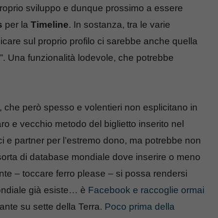
 proprio sviluppo e dunque prossimo a essere
s
per la
Timeline
. In sostanza, tra le varie
care sul proprio profilo ci sarebbe anche quella
i”. Una funzionalità lodevole, che potrebbe
, che però spesso e volentieri non esplicitano in
aro e vecchio metodo del biglietto inserito nel
mici e partner per l’estremo dono, ma potrebbe non
 sorta di database mondiale dove inserire o meno
ente – toccare ferro please – si possa rendersi
ondiale già esiste… è
Facebook e raccoglie ormai
tante su sette della Terra.
Poco prima della