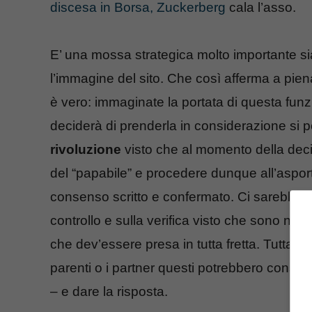
discesa in Borsa, Zuckerberg
cala l’asso.
E’ una mossa strategica molto importante sia
l’immagine del sito. Che così afferma a pien
è vero: immaginate la portata di questa fun
deciderà di prenderla in considerazione si 
rivoluzione
visto che al momento della decis
del “papabile” e procedere dunque all’aspor
consenso scritto e confermato. Ci sarebbero,
controllo e sulla verifica visto che sono num
che dev’essere presa in tutta fretta. Tuttavia
parenti o i partner questi potrebbero consult
– e dare la risposta.