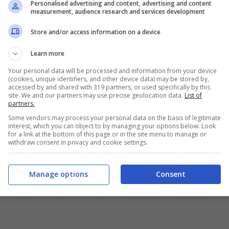
Personalised advertising and content, advertising and content
measurement, audience research and services development
 del seguitissimo programma televisivo
Good
Store and/or access information on a device
to della novità. Ha così raccontato che sono
Learn more
 pazienti che sono in lista d’attesa per un
Your personal data will be processed and information from your device
polmone o un rene. In tutto il mondo si stimano
(cookies, unique identifiers, and other device data) may be stored by,
accessed by and shared with 319 partners, or used specifically by this
sto momento e, sempre negli USA, sono 18 gli
site. We and our partners may use precise geolocation data.
List of
partners.
nata. E’ una presa di coscienza e di coraggio che
Some vendors may process your personal data on the basis of legitimate
book, tra un gioco, un quiz e una ripubblicazione e
interest, which you can object to by managing your options below. Look
for a link at the bottom of this page or in the site menu to manage or
. Chissà se questa mossa a sorpresa farà alzare
withdraw consent in privacy and cookie settings.
 prima dell’ingresso ufficiale in
Borsa
, attesa fra
Manage options
Consent