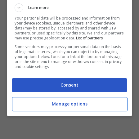
scarpe.
Ecco il video e la recensione del
Learn more
prodotto dopo la prova letteralmente sul
Your personal data will be processed and information from
your device (cookies, unique identifiers, and other device
campo
. E voi? Avete trovato il tunnel giusto
data) may be stored by, accessed by and shared with 319
partners, or used specifically by this site. We and our partners
per giocare al mini-game di Sonic sul video
may use precise geolocation data.
List of partners.
Nike? Fatecelo sapere nei commenti.
Some vendors may process your personal data on the basis
of legitimate interest, which you can object to by managing
your options below. Look for a link at the bottom of this page
or in the site menu to manage or withdraw consent in privacy
and cookie settings.
Consent
Manage options