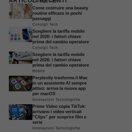
ARTICOLI RECENTI
Consigli Tech
Come costruire una beauty
routine efficace in pochi
passaggi
Consigli Tech
Scegliere la tariffa mobile
nel 2026: i fattori chiave
prima del cambio operatore
Consigli Tech
Scegliere la tariffa mobile
nel 2026: i fattori chiave
prima del cambio operatore
Mobile
Perplexity trasforma il Mac
in un assistente AI sempre
attivo: arriva la nuova app
per macOS
Innovazioni Tecnologiche
Prime Video copia TikTok:
arrivano i video verticali
“Clips” per scoprire film e
serie
Innovazioni Tecnologiche