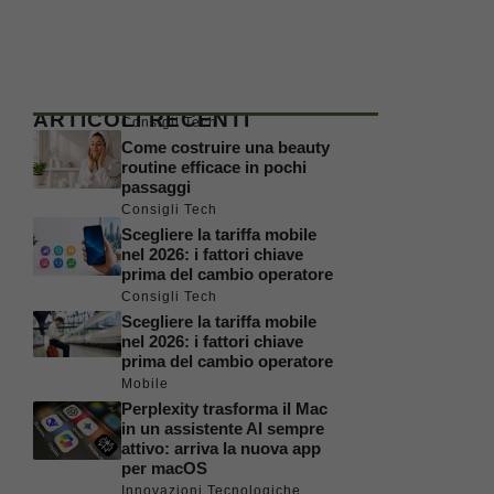
ARTICOLI RECENTI
Consigli Tech
Come costruire una beauty
routine efficace in pochi
passaggi
Consigli Tech
Scegliere la tariffa mobile
nel 2026: i fattori chiave
prima del cambio operatore
Consigli Tech
Scegliere la tariffa mobile
nel 2026: i fattori chiave
prima del cambio operatore
Mobile
Perplexity trasforma il Mac
in un assistente AI sempre
attivo: arriva la nuova app
per macOS
Innovazioni Tecnologiche