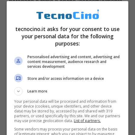
paragone e forse è anche “concettualmente
sbagliato” però questa è la realtà. Si può
anche pensare che
Mark Zuckerberg abbia
tecnocino.it asks for your consent to use
investito un miliardo di dollari
per far uscire
your personal data for the following
denaro cash dalle casse in modo giustificato
purposes:
e liscio prima della quotazione, è questo è in
Personalised advertising and content, advertising and
content measurement, audience research and
parte è vero, dunque forse la valutazione di
services development
Instagram è leggermente gonfiata, ma il suo
Store and/or access information on a device
potere economico è ahinoi equiparabile a
Learn more
quello di Ducati. Quantità vs
qualità
, numeri
Your personal data will be processed and information from
imponenti vs piccoli numeri, è una questione
your device (cookies, unique identifiers, and other device
data) may be stored by, accessed by and shared with 319
di equilibrio.
partners, or used specifically by this site. We and our partners
may use precise geolocation data.
List of partners.
Some vendors may process your personal data on the basis
Instagram non si potrà “toccare” con mano
of legitimate interest, which you can object to by managing