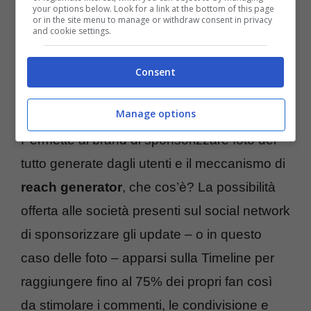
your options below. Look for a link at the bottom of this page
or in the site menu to manage or withdraw consent in privacy
ma è molto più di una semplice collezione di
and cookie settings.
filtri
da apporre alle foto per renderle più
accattivanti e
vintage
. E’ un contenitore
Consent
immenso di dati preziosi che informa sulle
Manage options
preferenze degli utenti e sulle loro abitudini.
Permette ai brand di sponsorizzare foto del
tutto generate dagli utenti e il meccanismo di
reach generator
, che cos’è? La possibilità
offerta alle società presenti sul social network
di sponsorizzare gli update – o in questo
caso delle foto – apparsi sulla Timeline per
raggiungere fino al 75% dei propri fan così
da stimolare i commenti, le condivisione e