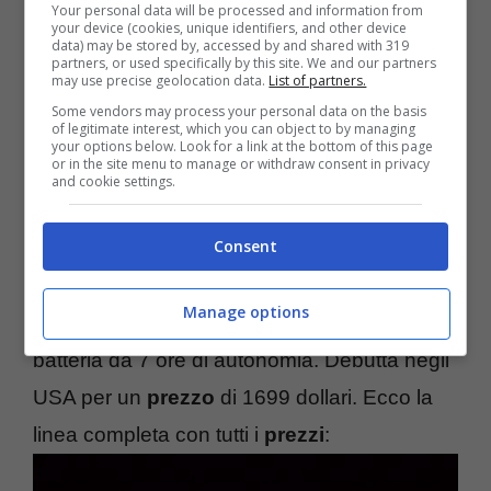
Your personal data will be processed and information from
leggero Macbook mai presentato, che monta
your device (cookies, unique identifiers, and other device
data) may be stored by, accessed by and shared with 319
lo spettacolare display con il doppio dei pixel
partners, or used specifically by this site. We and our partners
may use precise geolocation data.
List of partners.
rispetto a una normale HDTV, doppia porta
Some vendors may process your personal data on the basis
of legitimate interest, which you can object to by managing
Thunderbolt e porta USB 3.0, c’è anche una
your options below. Look for a link at the bottom of this page
or in the site menu to manage or withdraw consent in privacy
videocamera FaceTime HD, doppio
and cookie settings.
microfono, speaker stereo. La
scheda
Consent
tecnica
: fino a 768GB di memoria SSD, 8GB
Ram, processori Intel i5 o i7, Bluetooth 4.0,
Manage options
Wi-Fi /n, scheda grafica Intel HD 4000 e
batteria da 7 ore di autonomia. Debutta negli
USA per un
prezzo
di 1699 dollari. Ecco la
linea completa con tutti i
prezzi
: