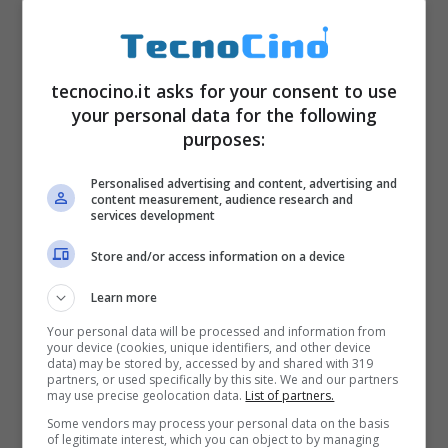
tecnocino.it asks for your consent to use
your personal data for the following
16 maggio 2012
Facebook
potrebbe
purposes:
perdere la sua gallina dalle uova d’oro, per di
Personalised advertising and content, advertising and
più per sua stessa colpa:
content measurement, audience research and
Farmville
– il
services development
celeberrimo gioco online dove gestire una
Store and/or access information on a device
fattoria e relativi commerci e
Learn more
coltivazioni/allevamenti – potrebbe lasciare il
Your personal data will be processed and information from
social network
e continuare l’avventura da
your device (cookies, unique identifiers, and other device
data) may be stored by, accessed by and shared with 319
sola.
E perché Farmville dovrebbe lasciare
partners, or used specifically by this site. We and our partners
may use precise geolocation data.
List of partners.
una piattaforma come Facebook che conta
Some vendors may process your personal data on the basis
oltre 400.000 milioni di utenti
e una visibilità
of legitimate interest, which you can object to by managing