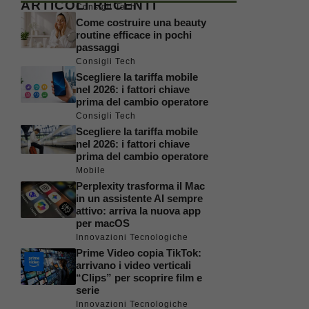
ARTICOLI RECENTI
Consigli Tech
Come costruire una beauty
routine efficace in pochi
passaggi
Consigli Tech
Scegliere la tariffa mobile
nel 2026: i fattori chiave
prima del cambio operatore
Consigli Tech
Scegliere la tariffa mobile
nel 2026: i fattori chiave
prima del cambio operatore
Mobile
Perplexity trasforma il Mac
in un assistente AI sempre
attivo: arriva la nuova app
per macOS
Innovazioni Tecnologiche
Prime Video copia TikTok:
arrivano i video verticali
“Clips” per scoprire film e
serie
Innovazioni Tecnologiche