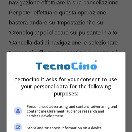
navigazione effettuare la sua cancellazione.
Per poter effettuare questa operazione
basterà andare su ‘Impostazioni’ e su
‘Cronologia’ poi cliccare sul pulsante in alto
‘Cancella dati di navigazione’ e selezionare
‘Immagini e file memorizzati nella cache’ e il
gioco è fatto.
tecnocino.it asks for your consent to use
PULIRE LA CACHE DEL BROWSER ED
your personal data for the following
ELIMINARE I COOKIES PER
purposes:
PROTEGGERE LA PRIVACY
Personalised advertising and content, advertising and
content measurement, audience research and
services development
Store and/or access information on a device