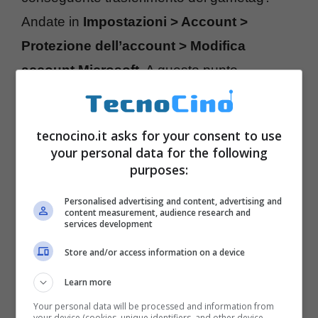
Andate in
Impostazioni > Account >
Protezione dell’account > Modifica
account Microsoft
. A questo punto
rispondete
Sì
e immettete la password del
vostro nuovo account Microsoft e in seguito
tecnocino.it asks for your consent to use
Accedi. Confermate la modifica una volta
your personal data for the following
digitati i vostri dati di accesso per il nuovo
purposes:
account Microsoft e poi seguite la procedura
Personalised advertising and content, advertising and
content measurement, audience research and
seguente:
Accedi > Sì > Modicia >
services development
Aggiorna informazioni di contratto > Fatto
.
Store and/or access information on a device
Per il momento non è stata rilasciata una
Learn more
proceduta per Xbox One.
Your personal data will be processed and information from
your device (cookies, unique identifiers, and other device