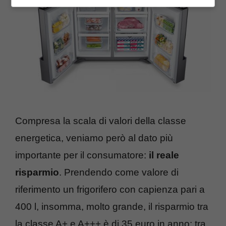
Compresa la scala di valori della classe
energetica, veniamo però al dato più
importante per il consumatore:
il reale
risparmio
. Prendendo come valore di
riferimento un frigorifero con capienza pari a
400 l, insomma, molto grande, il risparmio tra
la classe A+ e A+++ è di 35 euro in anno; tra