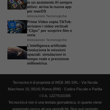
in un assistente AI sempre
attivo: arriva la nuova app
per macOS
Innovazioni Tecnologiche
Prime Video copia TikTok:
arrivano i video verticali
“Clips” per scoprire film e
serie
Innovazioni Tecnologiche
L’intelligenza artificiale
rivoluziona le missioni
spaziali: simulazioni in
tempo reale e precisione
millimetrica
Tecnocino.it di proprietà di WEB 365 SRL - Via Nicola
Marchese 10, 00141 Roma (RM) - Codice Fiscale e Partita
I.V.A. 12279101005
Tecnocino.it non è una testata giornalistica, in quanto viene
aggiornato senza alcuna periodicità. Non può pertanto