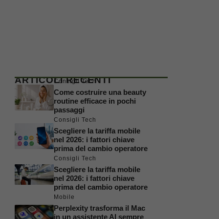
ARTICOLI RECENTI
Consigli Tech
Come costruire una beauty
routine efficace in pochi
passaggi
Consigli Tech
Scegliere la tariffa mobile
nel 2026: i fattori chiave
prima del cambio operatore
Consigli Tech
Scegliere la tariffa mobile
nel 2026: i fattori chiave
prima del cambio operatore
Mobile
Perplexity trasforma il Mac
in un assistente AI sempre