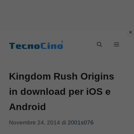
Vai
al
Menu
contenuto
Kingdom Rush Origins
in download per iOS e
Android
Novembre 24, 2014
di
2001s076