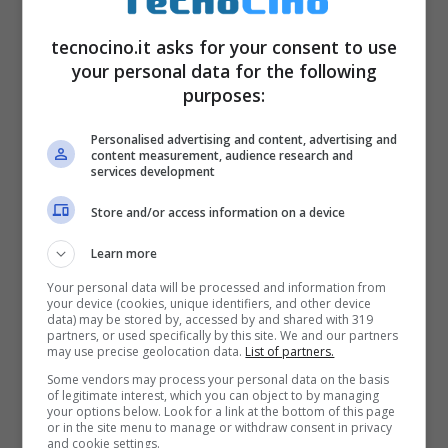
vero stratega.
tecnocino.it asks for your consent to use
your personal data for the following
purposes:
Personalised advertising and content, advertising and
content measurement, audience research and
services development
Store and/or access information on a device
Learn more
Your personal data will be processed and information from
your device (cookies, unique identifiers, and other device
data) may be stored by, accessed by and shared with 319
partners, or used specifically by this site. We and our partners
Acquistate i nuovi equipaggiamenti migliorati
may use precise geolocation data.
List of partners.
utilizzando le vostre gemme nel negozio
Some vendors may process your personal data on the basis
of legitimate interest, which you can object to by managing
Gnome rivisto.
your options below. Look for a link at the bottom of this page
or in the site menu to manage or withdraw consent in privacy
and cookie settings.