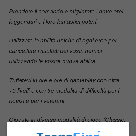
Prendete il comando e migliorate i nove eroi
leggendari e i loro fantastici poteri.
Utilizzate le abilità uniche di ogni eroe per
cancellare i risultati dei vostri nemici
utilizzando le vostre nuove abilità.
Tuffatevi in ore e ore di gameplay con oltre
70 livelli e con tre modalità di difficoltà per i
novizi e per i veterani.
Giocate in diverse modalità di gioco (Classic,
Iron e Heroic) e mettetevi alla prova come un