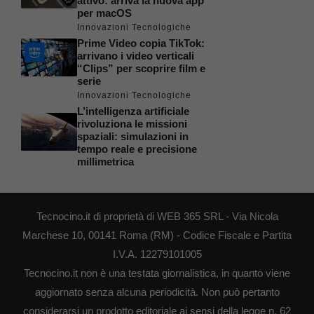
attivo: arriva la nuova app
per macOS
Innovazioni Tecnologiche
Prime Video copia TikTok:
arrivano i video verticali
“Clips” per scoprire film e
serie
Innovazioni Tecnologiche
L’intelligenza artificiale
rivoluziona le missioni
spaziali: simulazioni in
tempo reale e precisione
millimetrica
Tecnocino.it di proprietà di WEB 365 SRL - Via Nicola
Marchese 10, 00141 Roma (RM) - Codice Fiscale e Partita
I.V.A. 12279101005
Tecnocino.it non è una testata giornalistica, in quanto viene
aggiornato senza alcuna periodicità. Non può pertanto
considerarsi un prodotto editoriale ai sensi della legge n. 62