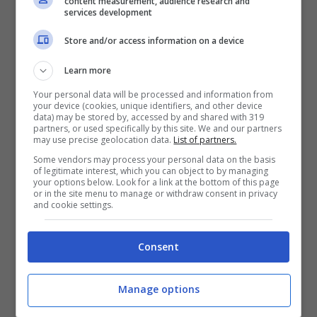
content measurement, audience research and
services development
QR, troviamo tre tipologie di problematiche:
Store and/or access information on a device
schermata blu durante l’upgrade di Windows
10, schermata blu dopo l’installazione di un
Learn more
aggiornamento e schermata blu mentre
Your personal data will be processed and information from
your device (cookies, unique identifiers, and other device
viene utilizzato il PC. I suggerimenti per
data) may be stored by, accessed by and shared with 319
partners, or used specifically by this site. We and our partners
risolvere ciascuna delle tipologie di
may use precise geolocation data.
List of partners.
Some vendors may process your personal data on the basis
problematiche presenti sul sito sono
of legitimate interest, which you can object to by managing
your options below. Look for a link at the bottom of this page
veramente generici e non analizzano gli stop
or in the site menu to manage or withdraw consent in privacy
and cookie settings.
code.
Consent
Manage options