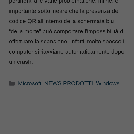
pertinenti alle varie problematiche. Infine, è
importante sottolineare che la presenza del
codice QR all’interno della schermata blu
“della morte” può comportare l’impossibilità di
effettuare la scansione. Infatti, molto spesso i
computer si riavviano automaticamente dopo
un crash.
Categorie
Microsoft
,
NEWS PRODOTTI
,
Windows