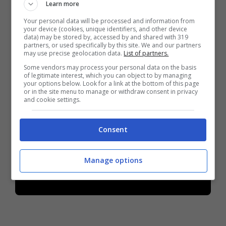
Learn more
screenstreamer
, altro daemon realizzato da
Your personal data will be processed and information from
Lee e che rende possibile il trasferimento dei
your device (cookies, unique identifiers, and other device
data) may be stored by, accessed by and shared with 319
contenuti, tra cui anche l’emulazione degli
partners, or used specifically by this site. We and our partners
may use precise geolocation data.
List of partners.
eventi touch all’interno di Android.
Some vendors may process your personal data on the basis
of legitimate interest, which you can object to by managing
your options below. Look for a link at the bottom of this page
or in the site menu to manage or withdraw consent in privacy
and cookie settings.
Consent
Manage options