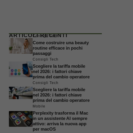
ARTICOLI RECENTI
Consigli Tech
Come costruire una beauty
routine efficace in pochi
passaggi
Consigli Tech
Scegliere la tariffa mobile
nel 2026: i fattori chiave
prima del cambio operatore
Consigli Tech
Scegliere la tariffa mobile
nel 2026: i fattori chiave
prima del cambio operatore
Mobile
Perplexity trasforma il Mac
in un assistente AI sempre
attivo: arriva la nuova app
per macOS