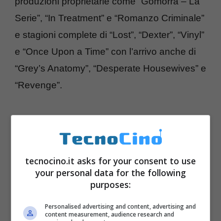
produzioni proprietarie come “Gomorra – La
Serie”, “In Treatment” e “Romanzo Criminale”
e stagioni complete di “Lost”, “Dexter”, “Vinyl”
e “Once Upon a Time” con l’arrivo anche di
“Grey’s Anatomy”, “Desperate Housewives” e
“Revenge”.
tecnocino.it asks for your consent to use
your personal data for the following
purposes:
Personalised advertising and content, advertising and
content measurement, audience research and