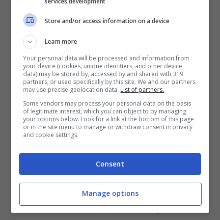
services development
Store and/or access information on a device
Sarà di 14 giorni la
prova gratuita
poi si
dovranno pagare 9,99 euro per il ticket
Learn more
singolo, 14,99 euro per quello doppio e
Your personal data will be processed and information from
your device (cookies, unique identifiers, and other device
data) may be stored by, accessed by and shared with 319
19,99 euro per quello triplo ossia completo
partners, or used specifically by this site. We and our partners
may use precise geolocation data.
List of partners.
con la possibilità di disdire in qualsiasi
Some vendors may process your personal data on the basis
momento senza troppa difficoltà. E lo sport?
of legitimate interest, which you can object to by managing
your options below. Look for a link at the bottom of this page
Calcio costa 19,99 al mese con ticket per
or in the site menu to manage or withdraw consent in privacy
and cookie settings.
eventi singoli da 4,99 a 9,99 euro. NOW TV
rimarrà compatibile con piattaforme PC, Mac,
Consent
tablet, Smart TV, console e attraverso
l’apposito
set-top box
che cambia solo
Manage options
telecomando, ma mantiene HDMI, USB,