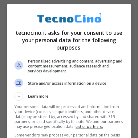
tecnocino.it asks for your consent to use
your personal data for the following
purposes:
In effetti Google inserirà di default una
Personalised advertising and content, advertising and
content measurement, audience research and
funzione che molti utenti già possiedono sui
services development
propri smartphone (il blocco numero
Store and/or access information on a device
indesiderati di iPhone, ad esempio, oppure
Learn more
grazie ad applicazioni di terze parti come
Your personal data will be processed and information from
Truedialer
,
Caller ID & Block
). A quanto
your device (cookies, unique identifiers, and other device
data) may be stored by, accessed by and shared with 319
pare i numeri che effettuano chiamate
partners, or used specifically by this site. We and our partners
may use precise geolocation data.
List of partners.
moleste o non desiderate dovrebbero essere
Some vendors may process your personal data on the basis