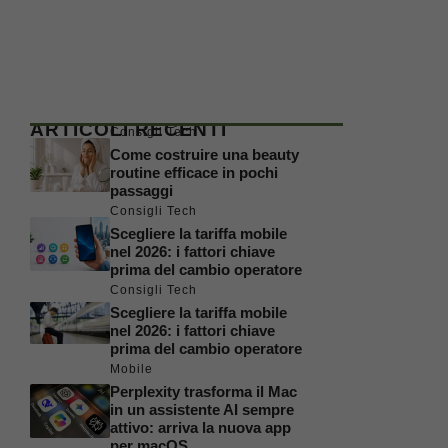
ARTICOLI RECENTI
Consigli Tech
Come costruire una beauty
routine efficace in pochi
passaggi
Consigli Tech
Scegliere la tariffa mobile
nel 2026: i fattori chiave
prima del cambio operatore
Consigli Tech
Scegliere la tariffa mobile
nel 2026: i fattori chiave
prima del cambio operatore
Mobile
Perplexity trasforma il Mac
in un assistente AI sempre
attivo: arriva la nuova app
per macOS