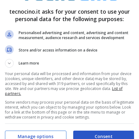
tecnocino.it asks for your consent to use your
ta una funzione ufficiale, gli sviluppatori dell’app
personal data for the following purposes:
egistrazione video.
Personalised advertising and content, advertising and content
measurement, audience research and services development
Store and/or access information on a device
Learn more
Your personal data will be processed and information from your device
(cookies, unique identifiers, and other device data) may be stored by,
accessed by and shared with 319 partners, or used specifically by this
site. We and our partners may use precise geolocation data.
List of
partners.
Some vendors may process your personal data on the basis of legitimate
interest, which you can object to by managing your options below. Look
for a link at the bottom of this page or in the site menu to manage or
withdraw consent in privacy and cookie settings.
terno delle versioni
9.1.5
su
Android
e
9.1
su
m in
Instagram Stories
è estremamente semplice.
Manage options
Consent