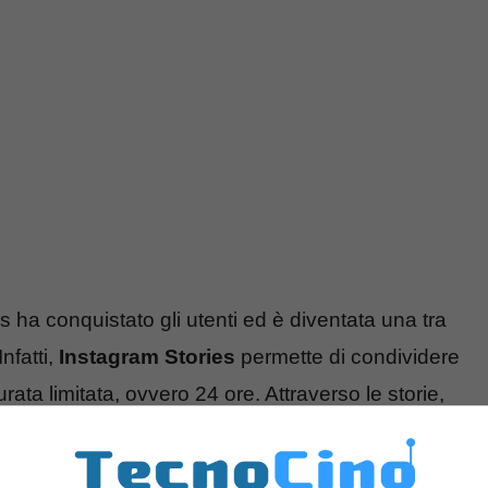
s ha conquistato gli utenti ed è diventata una tra
nfatti,
Instagram Stories
permette di condividere
durata limitata, ovvero 24 ore. Attraverso le storie,
 a
Snapchat
, app famosa e molto diffusa tra i