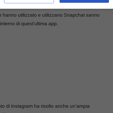
trazione e facendo scorrere il dito verso l’alto o
he hanno utilizzato e utilizzano Snapchat sanno
interno di quest’ultima app.
nto di Instagram ha risolto anche un’ampia