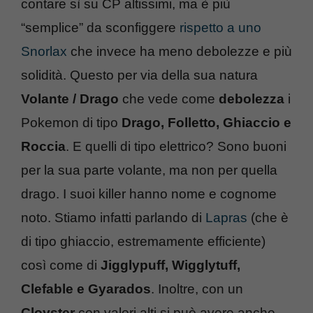
contare sì su CP altissimi, ma è più
“semplice” da sconfiggere
rispetto a uno
Snorlax
che invece ha meno debolezze e più
solidità. Questo per via della sua natura
Volante / Drago
che vede come
debolezza
i
Pokemon di tipo
Drago, Folletto, Ghiaccio e
Roccia
. E quelli di tipo elettrico? Sono buoni
per la sua parte volante, ma non per quella
drago. I suoi killer hanno nome e cognome
noto. Stiamo infatti parlando di
Lapras
(che è
di tipo ghiaccio, estremamente efficiente)
così come di
Jigglypuff, Wigglytuff,
Clefable e Gyarados
. Inoltre, con un
Cloyster
con valori alti si può avere anche