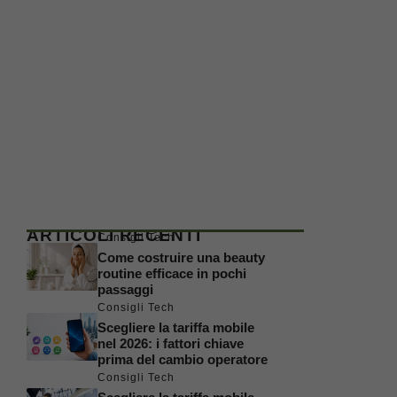
ARTICOLI RECENTI
Consigli Tech
Come costruire una beauty
routine efficace in pochi
passaggi
Consigli Tech
Scegliere la tariffa mobile
nel 2026: i fattori chiave
prima del cambio operatore
Consigli Tech