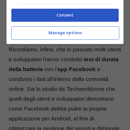
Consent
Manage options
Ricordiamo, infine, che in passato molti utenti
e sviluppatori hanno condotto
test di durata
della batteria
con l’
app Facebook
e
condiviso i dati all’interno della comunità
online. Sia lo studio da Techworldzone che
quelli degli utenti e sviluppatori dimostrano
come Facebook debba pulire la propria
applicazione per Android, al fine di
ottimizzare la gestione dei servizi e diminuire