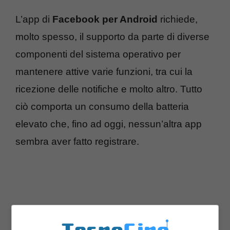
L’app di
Facebook per Android
richiede,
molto spesso, il supporto da parte di diverse
componenti del sistema operativo per
mantenere attive varie funzioni, tra cui la
ricezione delle notifiche e molto altro. Tutto
ciò comporta un consumo della batteria
elevato che, fino ad oggi, nessun’altra app
sembra aver fatto registrare.