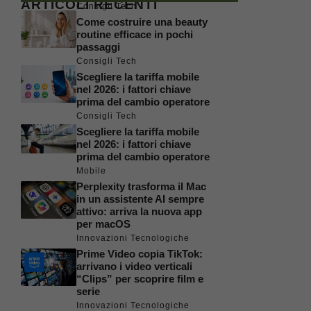
ARTICOLI RECENTI
Consigli Tech
Come costruire una beauty
routine efficace in pochi
passaggi
Consigli Tech
Scegliere la tariffa mobile
nel 2026: i fattori chiave
prima del cambio operatore
Consigli Tech
Scegliere la tariffa mobile
nel 2026: i fattori chiave
prima del cambio operatore
Mobile
Perplexity trasforma il Mac
in un assistente AI sempre
attivo: arriva la nuova app
per macOS
Innovazioni Tecnologiche
Prime Video copia TikTok:
arrivano i video verticali
“Clips” per scoprire film e
serie
Innovazioni Tecnologiche