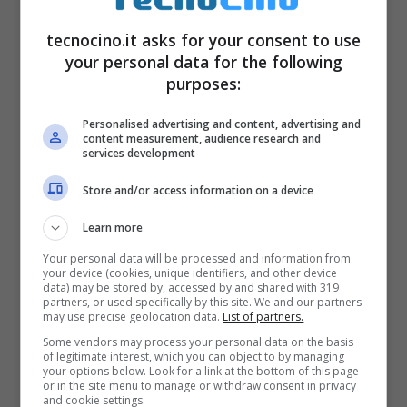
tecnocino.it asks for your consent to use
your personal data for the following
purposes:
Personalised advertising and content, advertising and
La soluzione a questo problema è quella di
content measurement, audience research and
services development
disinstallare l’app di Facebook e utilizzare il
Store and/or access information on a device
browser o app alternative, tra cui Metal. Così
Learn more
facendo, il consumo della batteria ritorna nei
Your personal data will be processed and information from
normali valori.
your device (cookies, unique identifiers, and other device
data) may be stored by, accessed by and shared with 319
partners, or used specifically by this site. We and our partners
may use precise geolocation data.
List of partners.
Some vendors may process your personal data on the basis
of legitimate interest, which you can object to by managing
your options below. Look for a link at the bottom of this page
or in the site menu to manage or withdraw consent in privacy
and cookie settings.