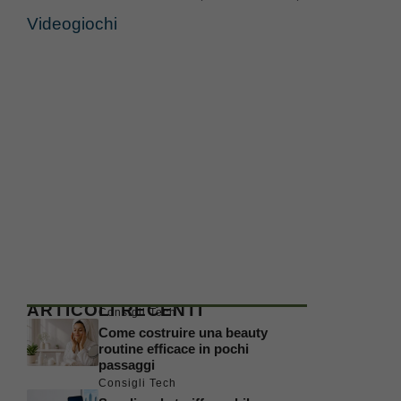
Videogiochi
ARTICOLI RECENTI
Consigli Tech
Come costruire una beauty
routine efficace in pochi
passaggi
Consigli Tech