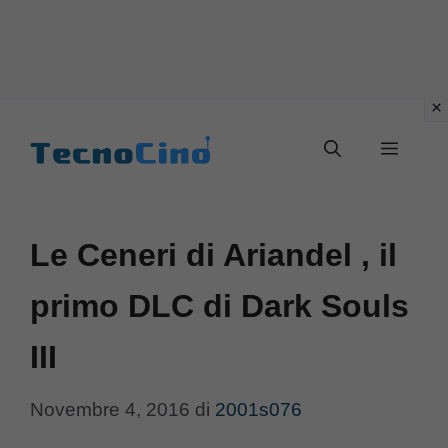
Vai
al
Menu
contenuto
Le Ceneri di Ariandel , il
primo DLC di Dark Souls
III
Novembre 4, 2016
di
2001s076