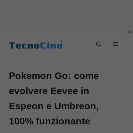
Vai
al
Menu
contenuto
Pokemon Go: come
evolvere Eevee in
Espeon e Umbreon,
100% funzionante