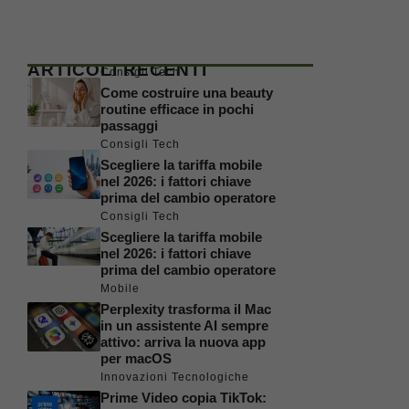
ARTICOLI RECENTI
Consigli Tech
Come costruire una beauty
routine efficace in pochi
passaggi
Consigli Tech
Scegliere la tariffa mobile
nel 2026: i fattori chiave
prima del cambio operatore
Consigli Tech
Scegliere la tariffa mobile
nel 2026: i fattori chiave
prima del cambio operatore
Mobile
Perplexity trasforma il Mac
in un assistente AI sempre
attivo: arriva la nuova app
per macOS
Innovazioni Tecnologiche
Prime Video copia TikTok: