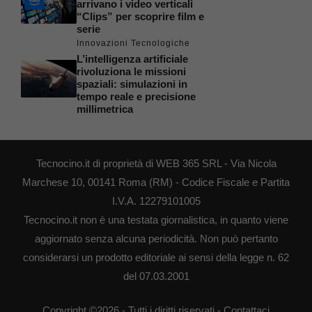
arrivano i video verticali
“Clips” per scoprire film e
serie
Innovazioni Tecnologiche
L’intelligenza artificiale
rivoluziona le missioni
spaziali: simulazioni in
tempo reale e precisione
millimetrica
Tecnocino.it di proprietà di WEB 365 SRL - Via Nicola
Marchese 10, 00141 Roma (RM) - Codice Fiscale e Partita
I.V.A. 12279101005
Tecnocino.it non è una testata giornalistica, in quanto viene
aggiornato senza alcuna periodicità. Non può pertanto
considerarsi un prodotto editoriale ai sensi della legge n. 62
del 07.03.2001
Copyright ©2026 - Tutti i diritti riservati -
Contattaci