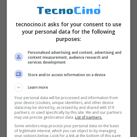
tecnocino.it asks for your consent to use
your personal data for the following
purposes:
Personalised advertising and content, advertising and
Tamao -> Umbreon
content measurement, audience research and
services development
Sakura -> Espeon
Store and/or access information on a device
Tutto qui, è necessario semplicemente
Learn more
andare nella scheda dell’Eevee che si
Your personal data will be processed and information from
your device (cookies, unique identifiers, and other device
desidera modificare e modificare il nome,
data) may be stored by, accessed by and shared with 319
partners, or used specifically by this site. We and our partners
appunto, in Umbreon oppure in Espeon. Poi
may use precise geolocation data.
List of partners.
si dovrà evolvere premendo su Evolvi e
Some vendors may process your personal data on the basis
of legitimate interest, which you can object to by managing
spendendo 25 caramelle. Procedura
your options below. Look for a link at the bottom of this page