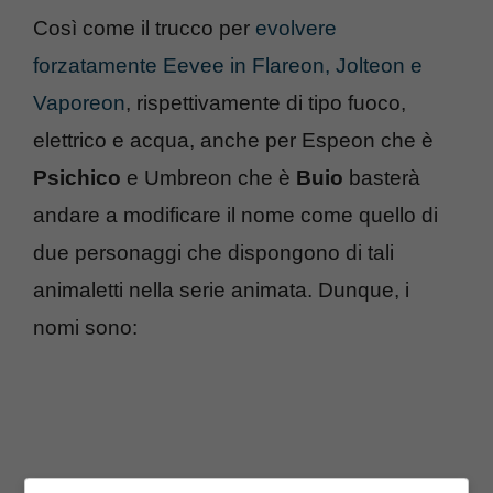
Così come il trucco per
evolvere
forzatamente Eevee in Flareon, Jolteon e
Vaporeon
, rispettivamente di tipo fuoco,
elettrico e acqua, anche per Espeon che è
Psichico
e Umbreon che è
Buio
basterà
andare a modificare il nome come quello di
due personaggi che dispongono di tali
animaletti nella serie animata. Dunque, i
nomi sono: