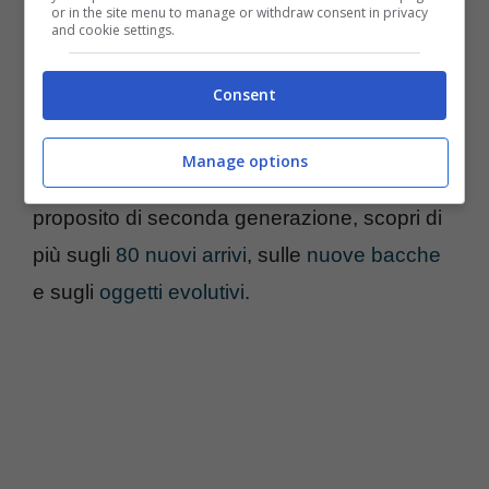
or in the site menu to manage or withdraw consent in privacy
terminata, il trucco funziona una sola volta
and cookie settings.
dunque è necessario andare a
calcolare l’IV,
Consent
la tripletta di valori che considera stamina,
attacco e difesa
e che vi abbiamo raccontato
Manage options
in modo dettagliato nell’articolo dedicato. A
proposito di seconda generazione, scopri di
più sugli
80 nuovi arrivi
, sulle
nuove bacche
e sugli
oggetti evolutivi
.