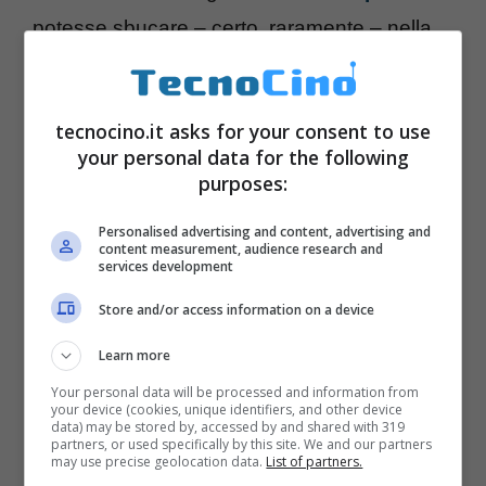
potesse sbucare – certo, raramente – nella
boscaglia e a bordo fiumi. Ora non funziona
più. Quali
tecnocino.it asks for your consent to use
your personal data for the following
purposes:
Personalised advertising and content, advertising and
content measurement, audience research and
services development
Store and/or access information on a device
Learn more
Your personal data will be processed and information from
your device (cookies, unique identifiers, and other device
data) may be stored by, accessed by and shared with 319
partners, or used specifically by this site. We and our partners
NECROBOT2
: il primo di cui vi parliamo è
may use precise geolocation data.
List of partners.