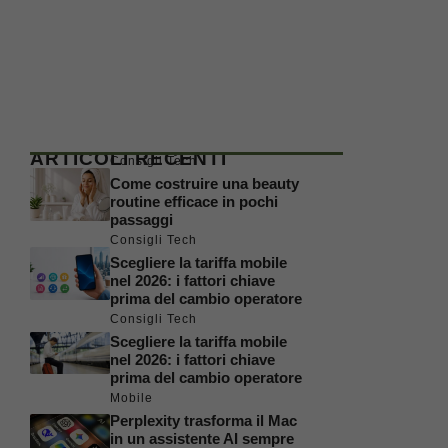
ARTICOLI RECENTI
Consigli Tech
Come costruire una beauty
routine efficace in pochi
passaggi
Consigli Tech
Scegliere la tariffa mobile
nel 2026: i fattori chiave
prima del cambio operatore
Consigli Tech
Scegliere la tariffa mobile
nel 2026: i fattori chiave
prima del cambio operatore
Mobile
Perplexity trasforma il Mac
in un assistente AI sempre