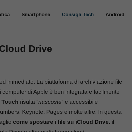
tica
Smartphone
Consigli Tech
Android
iCloud Drive
d immediato. La piattaforma di archiviazione file
i computer di Apple è ben integrata e facilmente
 Touch
risulta “
nascosta
” e accessibile
umbers, Keynote, Pages e molte altre. In questa
taglio
come spostare i file su iCloud Drive
, il
le Drive e altre piattaforme cloud.