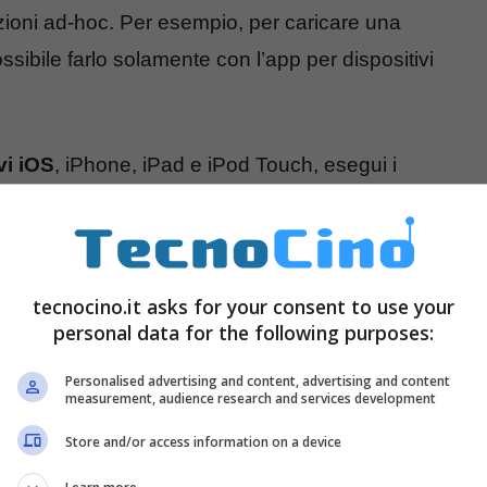
zioni ad-hoc. Per esempio, per caricare una
ibile farlo solamente con l’app per dispositivi
vi iOS
, iPhone, iPad e iPod Touch, esegui i
.
tecnocino.it asks for your consent to use your
o con l’ID Apple.
personal data for the following purposes:
.
Personalised advertising and content, advertising and content
measurement, audience research and services development
Store and/or access information on a device