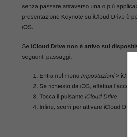
senza passare attraverso una o più applica
presentazione Keynote su iCloud Drive è poss
iOS.
Se
iCloud Drive non è attivo sui dispositi
seguenti passaggi:
Entra nel menu
Impostazioni
> iCloud
Se richiesto da iOS, effettua l’access
Tocca il pulsante
iCloud Drive
.
Infine, scorri per attivare iCloud Drive