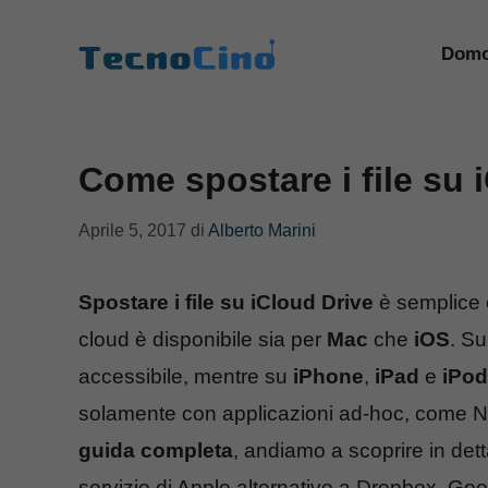
Vai
al
Domo
contenuto
Come spostare i file su 
Aprile 5, 2017
di
Alberto Marini
Spostare i file su iCloud Drive
è semplice e
cloud è disponibile sia per
Mac
che
iOS
. Su
accessibile, mentre su
iPhone
,
iPad
e
iPod
solamente con applicazioni ad-hoc, come N
guida completa
, andiamo a scoprire in det
servizio di Apple alternativo a Dropbox, Goog