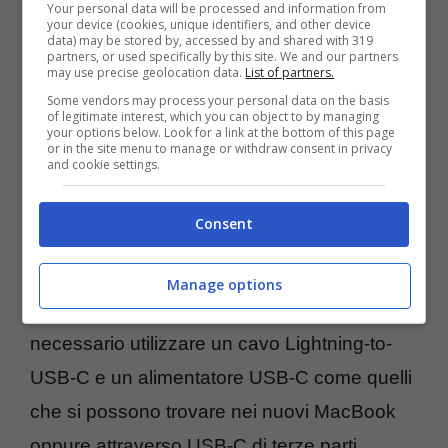
Your personal data will be processed and information from
your device (cookies, unique identifiers, and other device
data) may be stored by, accessed by and shared with 319
partners, or used specifically by this site. We and our partners
may use precise geolocation data.
List of partners.
Some vendors may process your personal data on the basis
of legitimate interest, which you can object to by managing
your options below. Look for a link at the bottom of this page
or in the site menu to manage or withdraw consent in privacy
and cookie settings.
Il prezzo degli accessori per la ricarica
wireless di iPhone X dipendono dalla
Consent
potenza erogata e partono da un costo di
59€ per quello da 29W, passando da 79€ per
Manage options
quello da 61W e a 89€ per quello da 87W. È
necessario utilizzare un cavo Lightning-to-
USB-C e un alimentatore USB-C come quelli
che si possono trovare nei nuovi MacBook
oppure attraverso USB-C di terze parti