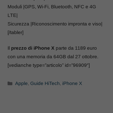
Moduli |GPS, Wi-Fi, Bluetooth, NFC e 4G
LTE|
Sicurezza |Riconoscimento impronta e viso|
[/tabler]
Il
prezzo di iPhone X
parte da 1189 euro
con una memoria da 64GB dal 27 ottobre.
[vedianche type=”articolo” id=”96909″]
Categorie
Apple
,
Guide HiTech
,
iPhone X