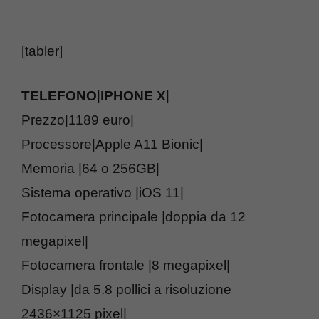
[tabler]
TELEFONO
|
IPHONE X
|
Prezzo|1189 euro|
Processore|Apple A11 Bionic|
Memoria |64 o 256GB|
Sistema operativo |iOS 11|
Fotocamera principale |doppia da 12
megapixel|
Fotocamera frontale |8 megapixel|
Display |da 5.8 pollici a risoluzione
2436×1125 pixel|