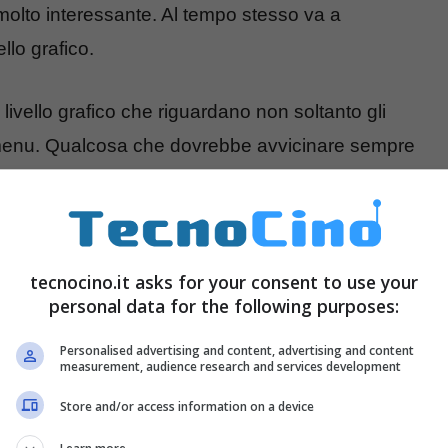
molto interessante. Al tempo stesso va a
llo grafico.
 livello grafico che riguardano non soltanto gli
i menu. Qualcosa che dovrebbe avvicinare sempre
livello cosmetico.
tecnocino.it asks for your consent to use your
personal data for the following purposes:
Personalised advertising and content, advertising and content
measurement, audience research and services development
Store and/or access information on a device