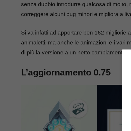
senza dubbio introdurre qualcosa di molto, 
correggere alcuni bug minori e migliora a live
Si va infatti ad apportare ben 162 migliorie a
animaletti, ma anche le animazioni e i var
di più la versione a un netto cambiamento a 
L’aggiornamento 0.75