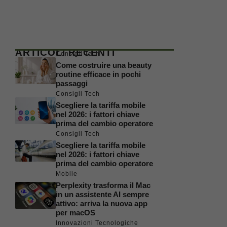
ARTICOLI RECENTI
Consigli Tech
Come costruire una beauty
routine efficace in pochi
passaggi
Consigli Tech
Scegliere la tariffa mobile
nel 2026: i fattori chiave
prima del cambio operatore
Consigli Tech
Scegliere la tariffa mobile
nel 2026: i fattori chiave
prima del cambio operatore
Mobile
Perplexity trasforma il Mac
in un assistente AI sempre
attivo: arriva la nuova app
per macOS
Innovazioni Tecnologiche