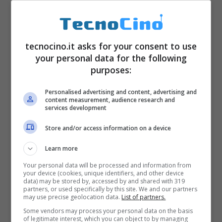
configurazione. Si fa il download, si
imposta una volta e via con lo scarico.
tecnocino.it asks for your consent to use
Programmi per scaricare
your personal data for the following
video da YouTube su iPhone
purposes:
e iPad
Personalised advertising and content, advertising and
content measurement, audience research and
services development
Store and/or access information on a device
Learn more
Your personal data will be processed and information from
your device (cookies, unique identifiers, and other device
data) may be stored by, accessed by and shared with 319
partners, or used specifically by this site. We and our partners
may use precise geolocation data.
List of partners.
Some vendors may process your personal data on the basis
of legitimate interest, which you can object to by managing