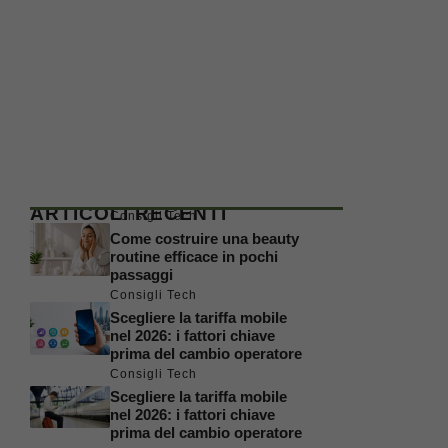
ARTICOLI RECENTI
Consigli Tech
Come costruire una beauty
routine efficace in pochi
passaggi
Consigli Tech
Scegliere la tariffa mobile
nel 2026: i fattori chiave
prima del cambio operatore
Consigli Tech
Scegliere la tariffa mobile
nel 2026: i fattori chiave
prima del cambio operatore