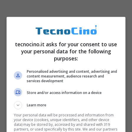
tecnocino.it asks for your consent to use
your personal data for the following
purposes:
Archivio delle password
Personalised advertising and content, advertising and
content measurement, audience research and
services development
Un altro modo in cui è possibile proteggere
Store and/or access information on a device
l’account Facebook è quello di usare un
password manager. Non a caso, un
Learn more
potenziale attacco nei tuoi confronti può
Your personal data will be processed and information from
your device (cookies, unique identifiers, and other device
essere portato avanti da un keylogger, ossia
data) may be stored by, accessed by and shared with 319
partners, or used specifically by this site. We and our partners