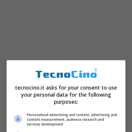
L’attivazione o la disattivazione delle
notifiche sul proprio smartphone non richiede
tecnocino.it asks for your consent to use
your personal data for the following
dunque grossi sforzi, e anzi si tratta di
purposes:
un’operazione che risulta essere alla portata
di tutti.
Personalised advertising and content, advertising and
content measurement, audience research and
services development