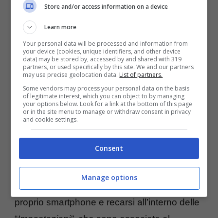
Store and/or access information on a device
Learn more
Your personal data will be processed and information from
your device (cookies, unique identifiers, and other device
data) may be stored by, accessed by and shared with 319
partners, or used specifically by this site. We and our partners
may use precise geolocation data.
List of partners.
Some vendors may process your personal data on the basis
of legitimate interest, which you can object to by managing
your options below. Look for a link at the bottom of this page
or in the site menu to manage or withdraw consent in privacy
and cookie settings.
Smartphone e notifiche, come attivare e disattivarle in pochi
passaggi -tecnocino.it
Consent
Per attivare e disattivare le notifiche su
Manage options
iPhone iOS
, occorre anzitutto accedere al
proprio smartphone e recarsi all’interno delle