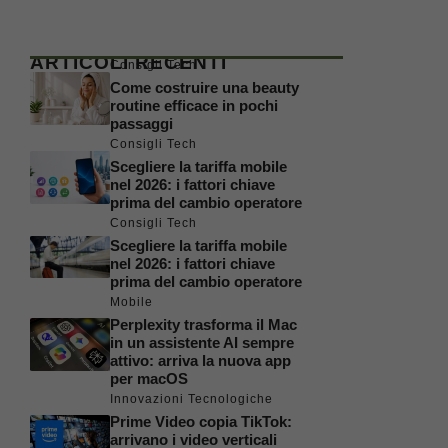
ARTICOLI RECENTI
Consigli Tech
Come costruire una beauty
routine efficace in pochi
passaggi
Consigli Tech
Scegliere la tariffa mobile
nel 2026: i fattori chiave
prima del cambio operatore
Consigli Tech
Scegliere la tariffa mobile
nel 2026: i fattori chiave
prima del cambio operatore
Mobile
Perplexity trasforma il Mac
in un assistente AI sempre
attivo: arriva la nuova app
per macOS
Innovazioni Tecnologiche
Prime Video copia TikTok:
arrivano i video verticali