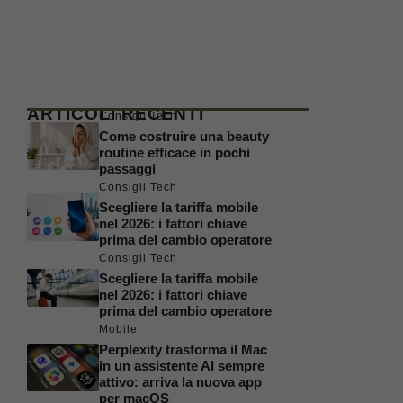
ARTICOLI RECENTI
Consigli Tech
Come costruire una beauty
routine efficace in pochi
passaggi
Consigli Tech
Scegliere la tariffa mobile
nel 2026: i fattori chiave
prima del cambio operatore
Consigli Tech
Scegliere la tariffa mobile
nel 2026: i fattori chiave
prima del cambio operatore
Mobile
Perplexity trasforma il Mac
in un assistente AI sempre
attivo: arriva la nuova app
per macOS