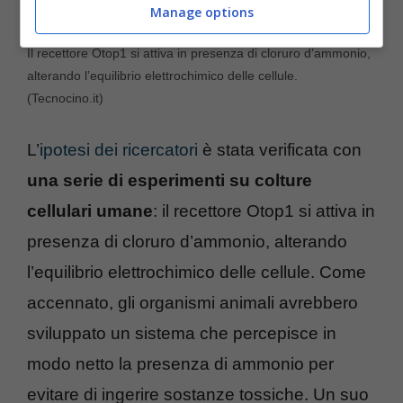
Manage options
Il recettore Otop1 si attiva in presenza di cloruro d’ammonio,
alterando l’equilibrio elettrochimico delle cellule.
(Tecnocino.it)
L’
ipotesi dei ricercatori
è stata verificata con
una serie di esperimenti su colture
cellulari umane
: il recettore Otop1 si attiva in
presenza di cloruro d’ammonio, alterando
l’equilibrio elettrochimico delle cellule. Come
accennato, g
li organismi animali avrebbero
sviluppato un sistema che percepisce in
modo netto la presenza di ammonio per
evitare di ingerire sostanze tossiche.
Un suo