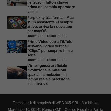
nel 2026: i fattori chiave
prima del cambio operatore
Mobile
Perplexity trasforma il Mac
in un assistente AI sempre
attivo: arriva la nuova app
per macOS
Innovazioni Tecnologiche
Prime Video copia TikTok:
arrivano i video verticali
“Clips” per scoprire film e
serie
Innovazioni Tecnologiche
L’intelligenza artificiale
rivoluziona le missioni
spaziali: simulazioni in
tempo reale e precisione
millimetrica
Tecnocino.it di proprietà di WEB 365 SRL - Via Nicola
Marchese 10, 00141 Roma (RM) - Codice Fiscale e Partita