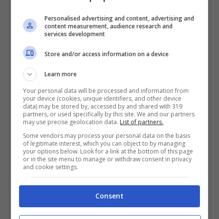
Emily Liman e ai suoi colleghi della Usc
Personalised advertising and content, advertising and
Dornsife. I quali hanno dunque avanzato
la
content measurement, audience research and
services development
tesi del cloruro di ammonio come sesto
Store and/or access information on a device
gusto fondamentale
. Il recettore in
questione, Otop1, è lo stesso responsabile
Learn more
della percezione dell’acido.
Your personal data will be processed and information from
your device (cookies, unique identifiers, and other device
data) may be stored by, accessed by and shared with 319
partners, or used specifically by this site. We and our partners
may use precise geolocation data.
List of partners.
Some vendors may process your personal data on the basis
of legitimate interest, which you can object to by managing
your options below. Look for a link at the bottom of this page
or in the site menu to manage or withdraw consent in privacy
and cookie settings.
Consent