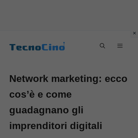
Vai
al
Menu
contenuto
Network marketing: ecco
cos’è e come
guadagnano gli
imprenditori digitali