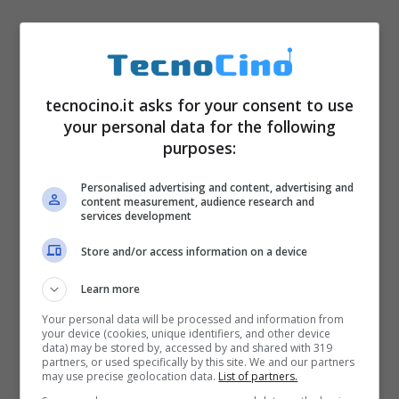
tecnocino.it asks for your consent to use
your personal data for the following
purposes:
Personalised advertising and content, advertising and
content measurement, audience research and
services development
Store and/or access information on a device
I prodotti della Nutrilite erano così richiesti
che il fondatore Carl Rehnborg iniziò a
Learn more
reclutare dei venditori indipendenti.
A queste
Your personal data will be processed and information from
your device (cookies, unique identifiers, and other device
persone veniva insegnato a vendere e a
data) may be stored by, accessed by and shared with 319
partners, or used specifically by this site. We and our partners
may use precise geolocation data.
List of partners.
trovare nuovi distributori tra i loro amici,