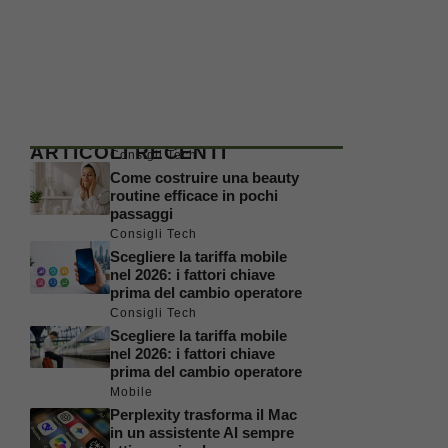
ARTICOLI RECENTI
Consigli Tech
Come costruire una beauty
routine efficace in pochi
passaggi
Consigli Tech
Scegliere la tariffa mobile
nel 2026: i fattori chiave
prima del cambio operatore
Consigli Tech
Scegliere la tariffa mobile
nel 2026: i fattori chiave
prima del cambio operatore
Mobile
Perplexity trasforma il Mac
in un assistente AI sempre