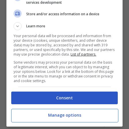
services development
Store and/or access information on a device
Learn more
Your personal data will be processed and information from
your device (cookies, unique identifiers, and other device
data) may be stored by, accessed by and shared with 319
partners, or used specifically by this site. We and our partners
may use precise geolocation data.
List of partners.
Some vendors may process your personal data on the basis
of legitimate interest, which you can object to by managing
your options below. Look for a link at the bottom of this page
or in the site menu to manage or withdraw consent in privacy
and cookie settings.
Compra subito una sedia
Consent
ergonomica, dalla postura al collo:
tutti i benefici di cui non puoi fare a
Manage options
meno
Novembre 14, 2023