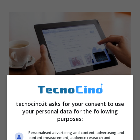
tecnocino.it asks for your consent to use
Non solo eBay e Vinted: ecco i
your personal data for the following
migliori siti per vendere online
purposes:
Novembre 26, 2023
Personalised advertising and content, advertising and
content measurement, audience research and