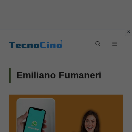
Vai
al
Menu
contenuto
Emiliano Fumaneri