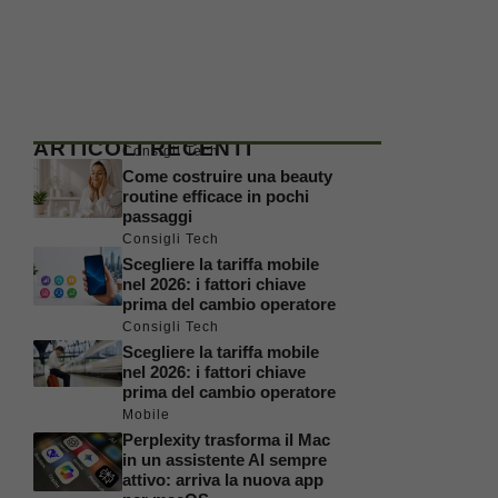
ARTICOLI RECENTI
Consigli Tech
Come costruire una beauty
routine efficace in pochi
passaggi
Consigli Tech
Scegliere la tariffa mobile
nel 2026: i fattori chiave
prima del cambio operatore
Consigli Tech
Scegliere la tariffa mobile
nel 2026: i fattori chiave
prima del cambio operatore
Mobile
Perplexity trasforma il Mac
in un assistente AI sempre
attivo: arriva la nuova app