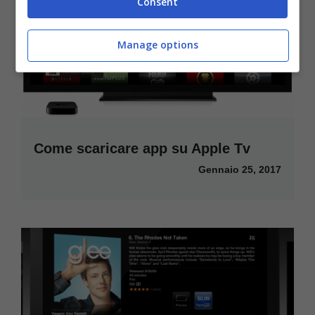
Consent
Manage options
Come scaricare app su Apple Tv
Gennaio 25, 2017