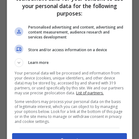
your personal data for the following
purposes:
Personalised advertising and content, advertising and
content measurement, audience research and
services development
Store and/or access information on a device
Learn more
Apple TV Jailbreak: come sbloccarla
Your personal data will be processed and information from
facilmente
your device (cookies, unique identifiers, and other device
data) may be stored by, accessed by and shared with 319
Marzo 28, 2017
partners, or used specifically by this site. We and our partners
may use precise geolocation data.
List of partners.
Some vendors may process your personal data on the basis
of legitimate interest, which you can object to by managing
your options below. Look for a link at the bottom of this page
or in the site menu to manage or withdraw consent in privacy
and cookie settings.