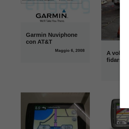
Garmin Nuviphone
con AT&T
Maggio 6, 2008
A volte
fidarsi 