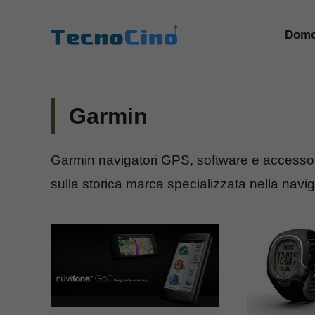
Vai
al
Domo
contenuto
Garmin
Garmin navigatori GPS, software e accessor
sulla storica marca specializzata nella navi