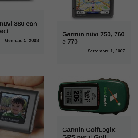
nuvi 880 con
ect
Garmin nüvi 750, 760
Gennaio 5, 2008
e 770
Settembre 1, 2007
Garmin GolfLogix:
GPS per il Golf