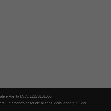
le e Partita I.V.A. 12279101005
si un prodotto editoriale ai sensi della legge n. 62 del