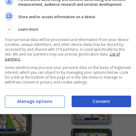
measurement, audience research and services development
Store and/or access information on a device
Learn more
Your personal data will be processed and information from your device
(cookies, unique identifiers, and other device data) may be stored by,
accessed by and shared with 319 partners, or used specifically by this
site. We and our partners may use precise geolocation data.
List of
 è meglio non
partners.
del GPS
Some vendors may process your personal data on the basis of legitimate
interest, which you can object to by managing your options below. Look
Aprile 18, 2008
for a link at the bottom of this page or in the site menu to manage or
withdraw consent in privacy and cookie settings.
Manage options
Consent