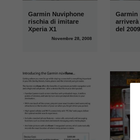
Garmin Nuviphone
Garmin
rischia di imitare
arriver
Xperia X1
del 200
Novembre 28, 2008