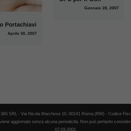
Gennaio 28, 2007
o Portachiavi
Aprile 30, 2007
EB 365 SRL - Via Nicola Marchese 10, 00141 Roma (RM) - Codice Fisca
 viene aggiornato senza alcuna periodicità. Non può pertanto considerar
07.03.2001