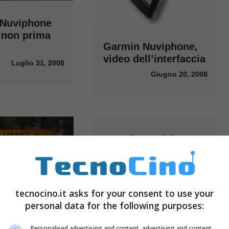
 Nuviphone
à non prima
Garmin Nuviphone,
9
video dell’interfaccia
Luglio 31, 2008
Giugno 20, 2008
Garmin Nuviphone
videorecensione dal
Mobile World
Congress 2008
tecnocino.it asks for your consent to use your
Febbraio 13, 2008
personal data for the following purposes:
Personalised advertising and content, advertising and content