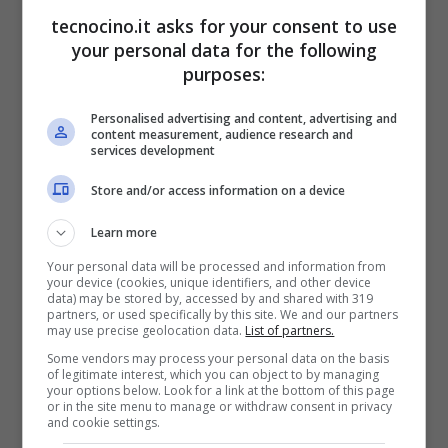
tecnocino.it asks for your consent to use
your personal data for the following
purposes:
Personalised advertising and content, advertising and
content measurement, audience research and
services development
Store and/or access information on a device
Learn more
Your personal data will be processed and information from
your device (cookies, unique identifiers, and other device
data) may be stored by, accessed by and shared with 319
partners, or used specifically by this site. We and our partners
may use precise geolocation data.
List of partners.
Some vendors may process your personal data on the basis
of legitimate interest, which you can object to by managing
Huawei P20: 5 motivi per comprarlo
your options below. Look for a link at the bottom of this page
or in the site menu to manage or withdraw consent in privacy
Marzo 30, 2018
and cookie settings.