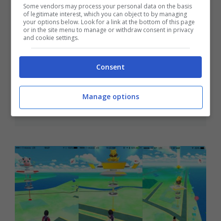
Some vendors may process your personal data on the basis
of legitimate interest, which you can object to by managing
your options below. Look for a link at the bottom of this page
or in the site menu to manage or withdraw consent in privacy
and cookie settings.
Consent
Pokemon Go: come diventare
capopalestra
Manage options
Luglio 20, 2016