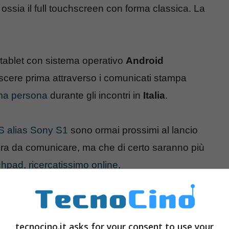
ossia il full touchscreen con forma classica. La
tablet con sistema operativo
Android
cere prima attraverso i comunicati stampa
ma persona
durante gli incontri in
Italia
.
S alias Sony S1
sono ormai prossimi al lancio
a da comunicare, ma che di certo saranno più
hpad, ricercatissimo online
.
de doppio schermo capacitivo touchscreen da 5.5
 2 con 512MB Ram, memoria da 4GB, Wi-Fi,
tecnocino.it asks for your consent to use your