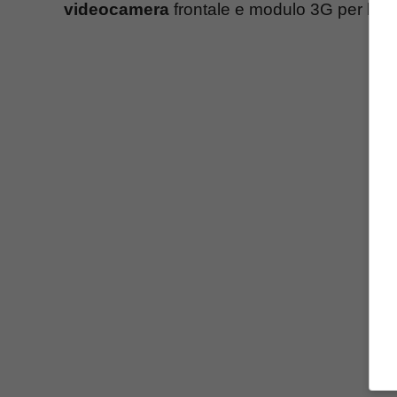
videocamera
frontale e modulo 3G per la n