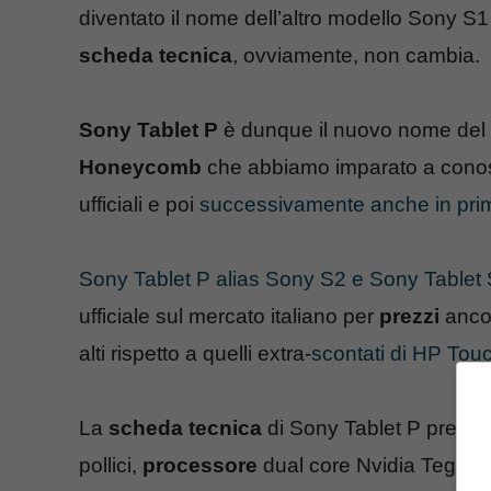
diventato il nome dell’altro modello Sony S1 
scheda tecnica
, ovviamente, non cambia.
Sony Tablet P
è dunque il nuovo nome del 
Honeycomb
che abbiamo imparato a conos
ufficiali e poi
successivamente anche in pri
Sony Tablet P alias Sony S2 e Sony Tablet 
ufficiale sul mercato italiano per
prezzi
ancor
alti rispetto a quelli extra-
scontati di HP Touc
La
scheda tecnica
di Sony Tablet P preve
pollici,
processore
dual core Nvidia Tegra