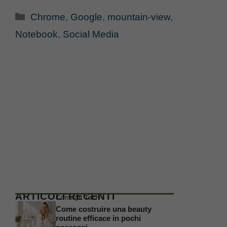
Categorie
Chrome
,
Google
,
mountain-view
,
Notebook
,
Social Media
ARTICOLI RECENTI
Consigli Tech
Come costruire una beauty
routine efficace in pochi