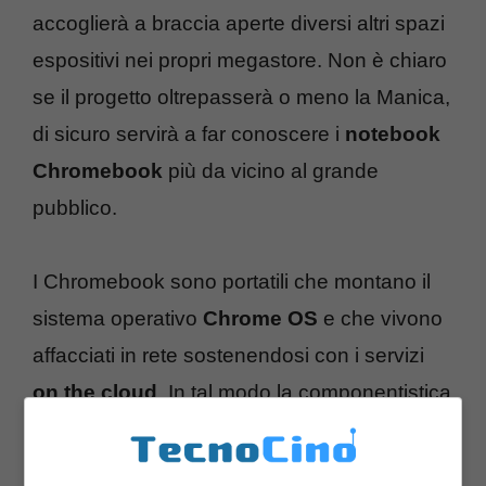
accoglierà a braccia aperte diversi altri spazi
espositivi nei propri megastore. Non è chiaro
se il progetto oltrepasserà o meno la Manica,
di sicuro servirà a far conoscere i
notebook
Chromebook
più da vicino al grande
pubblico.
I Chromebook sono portatili che montano il
sistema operativo
Chrome OS
e che vivono
affacciati in rete sostenendosi con i servizi
on the cloud
. In tal modo la componentistica
interna è ridotta all’osso e stesso dicasi per il
prezzo
finale. Ecco
la proposta di Samsung