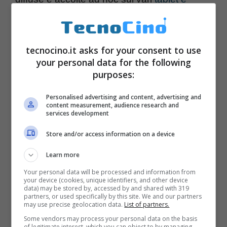
smartphone che saranno aggiornati (scopri
quali)
. Abbassando così i tempi d’attesa,
tecnocino.it asks for your consent to use
ecco le novità significative di Ice Cream
your personal data for the following
Sandwich
.
purposes:
Personalised advertising and content, advertising and
content measurement, audience research and
services development
Store and/or access information on a device
Learn more
Your personal data will be processed and information from
your device (cookies, unique identifiers, and other device
data) may be stored by, accessed by and shared with 319
partners, or used specifically by this site. We and our partners
may use precise geolocation data.
List of partners.
Some vendors may process your personal data on the basis
of legitimate interest, which you can object to by managing