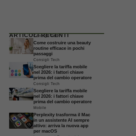
ARTICOLI RECENTI
Consigli Tech
Come costruire una beauty
routine efficace in pochi
passaggi
Consigli Tech
Scegliere la tariffa mobile
nel 2026: i fattori chiave
prima del cambio operatore
Consigli Tech
Scegliere la tariffa mobile
nel 2026: i fattori chiave
prima del cambio operatore
Mobile
Perplexity trasforma il Mac
in un assistente AI sempre
attivo: arriva la nuova app
per macOS