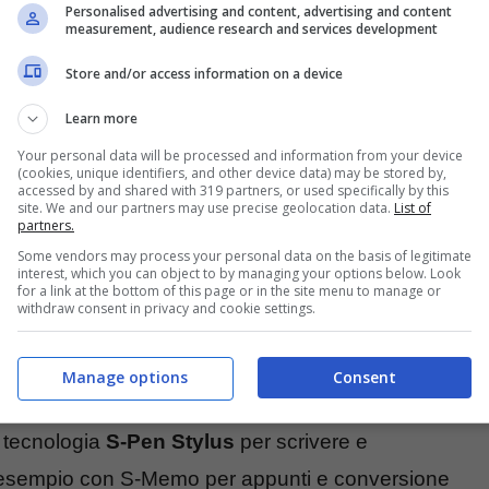
Personalised advertising and content, advertising and content
measurement, audience research and services development
Store and/or access information on a device
Learn more
Your personal data will be processed and information from your device
(cookies, unique identifiers, and other device data) may be stored by,
accessed by and shared with 319 partners, or used specifically by this
site. We and our partners may use precise geolocation data.
List of
partners.
Some vendors may process your personal data on the basis of legitimate
interest, which you can object to by managing your options below. Look
for a link at the bottom of this page or in the site menu to manage or
withdraw consent in privacy and cookie settings.
Manage options
Consent
tamente dedicate a Note
, la vera forza del
a tecnologia
S-Pen Stylus
per scrivere e
 Ad esempio con S-Memo per appunti e conversione