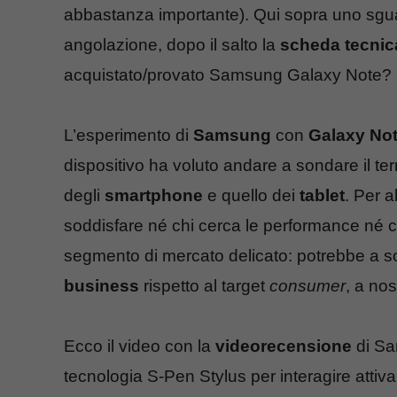
abbastanza importante). Qui sopra uno sgua
angolazione, dopo il salto la
scheda tecnic
acquistato/provato Samsung Galaxy Note? 
L’esperimento di
Samsung
con
Galaxy No
dispositivo ha voluto andare a sondare il te
degli
smartphone
e quello dei
tablet
. Per a
soddisfare né chi cerca le performance né chi 
segmento di mercato delicato: potrebbe a so
business
rispetto al target
consumer
, a nos
Ecco il video con la
videorecensione
di Sa
tecnologia S-Pen Stylus per interagire attiv