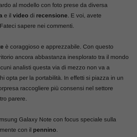
rdo al modello con foto prese da diversa
a
e il
video
di
recensione
. E voi, avete
Fateci sapere nei commenti.
te
è coraggioso e apprezzabile. Con questo
rritorio ancora abbastanza inesplorato tra il mondo
lcuni analisti questa via di mezzo non va a
opta per la portabilità. In effetti si piazza in un
rpresa raccogliere più consensi nel settore
tro parere.
msung Galaxy Note con focus speciale sulla
amente con il
pennino
.