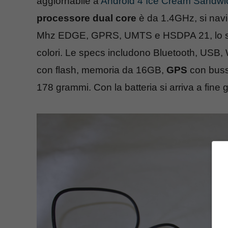
aggiornabile a
Android 4 Ice Cream Sandwi
processore dual core
è da 1.4GHz, si nav
Mhz EDGE, GPRS, UMTS e HSDPA 21, lo
colori. Le specs includono Bluetooth, USB,
con flash, memoria da 16GB,
GPS
con buss
178 grammi. Con la batteria si arriva a fine g