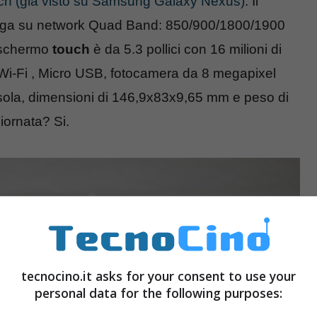
ch (già visto su Samsung Galaxy Nexus)
. Il
iga su network Quad Band: 850/900/1800/1900
 schermo
touch
è da 5.3 pollici con 16 milioni di
 Wi-Fi , Micro USB, fotocamera da 8 megapixel
ola, dimensioni di 146,9x83x9,65 mm e peso di
iornata? Si.
tecnocino.it asks for your consent to use your
personal data for the following purposes: