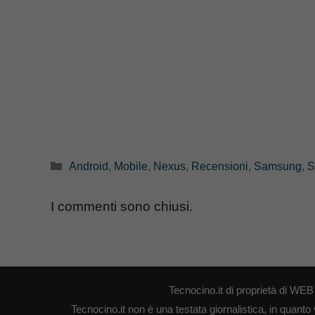
Categorie
Android
,
Mobile
,
Nexus
,
Recensioni
,
Samsung
,
S
I commenti sono chiusi.
Tecnocino.it di proprietà di W
Tecnocino.it non è una testata giornalistica, in quanto