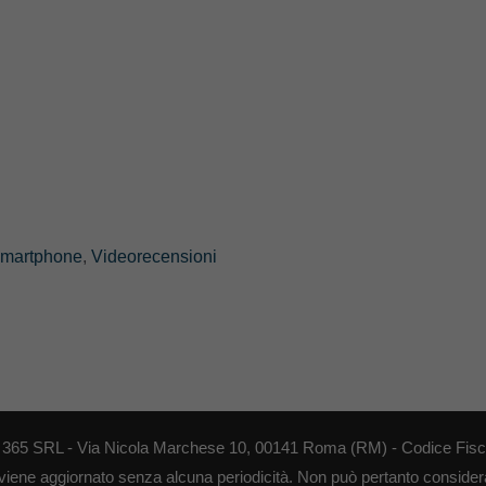
martphone
,
Videorecensioni
EB 365 SRL - Via Nicola Marchese 10, 00141 Roma (RM) - Codice Fisca
 viene aggiornato senza alcuna periodicità. Non può pertanto considerar