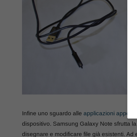
Infine uno sguardo alle
applicazioni apposi
dispositivo. Samsung Galaxy Note sfrutta l
disegnare e modificare file già esistenti.