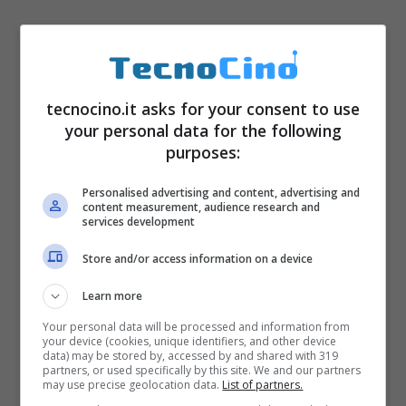
tecnocino.it asks for your consent to use
Per partecipare ad una delle campagne
your personal data for the following
attive promosse dai brand non occorre far
purposes:
nulla se non concentrarsi sul miglioramento
Personalised advertising and content, advertising and
dei propri profili. Per quanto riguarda la
content measurement, audience research and
services development
selezione
, questa avviene
Store and/or access information on a device
automaticamente, attraverso un sistema di
ricerca che permette all’azienda che ha
Learn more
bisogno di influencer di ottenere, in base ai
Your personal data will be processed and information from
your device (cookies, unique identifiers, and other device
criteri impostati, i soggetti più adatti per una
data) may be stored by, accessed by and shared with 319
partners, or used specifically by this site. We and our partners
may use precise geolocation data.
List of partners.
determinata campagna.