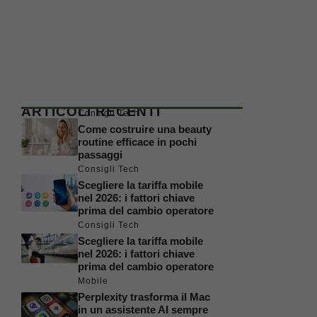
ARTICOLI RECENTI
Consigli Tech
Come costruire una beauty
routine efficace in pochi
passaggi
Consigli Tech
Scegliere la tariffa mobile
nel 2026: i fattori chiave
prima del cambio operatore
Consigli Tech
Scegliere la tariffa mobile
nel 2026: i fattori chiave
prima del cambio operatore
Mobile
Perplexity trasforma il Mac
in un assistente AI sempre