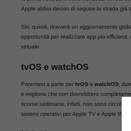
Apple abbia deciso di seguire la strada già t
Siri, quindi, riceverà un aggiornamento glob
opportunità per realizzare app più efficienti, 
virtuale.
tvOS e watchOS
Parentesi a parte per
tvOS
e
watchOS
, du
e migliorie che non dovrebbero completament
scorse settimane, infatti, non sono circolate
sistemi operativi per Apple TV e Apple Watc