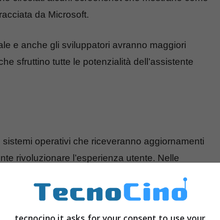
racciata da Microsoft.
ale e anche gli sviluppatori avranno maggiori
che sfruttino tutte le potenzialità dell’assistente
e sistemi operativi che riceveranno aggiornamenti
e rivoluzionare l’esperienza utente. Nelle
 tantissime indiscrezione a riguardo di questi due
h.
tecnocino.it asks for your consent to use your