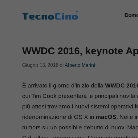
Vai
al
Domo
contenuto
WWDC 2016, keynote Appl
Giugno 13, 2016
di
Alberto Marini
È arrivato il giorno d’inizio della
WWDC 201
cui Tim Cook presenterà le principali novità
più attesi troviamo i nuovi sistemi operativi
i
ridenominazione di OS X in
macOS
. Nelle 
rumors su un possibile debutto di nuovi 
C di ultima generazione. L’appuntamento pe