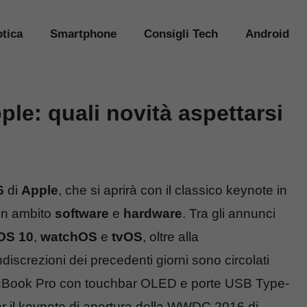
tica
Smartphone
Consigli Tech
Android
e: quali novità aspettarsi
6
di
Apple
, che si aprirà con il classico keynote in
 in ambito
software
e
hardware
. Tra gli annunci
OS 10
,
watchOS
e
tvOS
, oltre alla
indiscrezioni dei precedenti giorni sono circolati
MacBook Pro con touchbar OLED e porte USB Type-
r il keynote di apertura della WWDC 2016 di