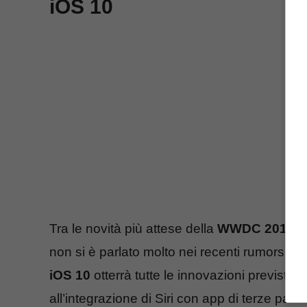
iOS 10
Tra le novità più attese della
WWDC 2016
vi
non si è parlato molto nei recenti rumors. C
iOS 10
otterrà tutte le innovazioni previste
all’integrazione di Siri con app di terze parti