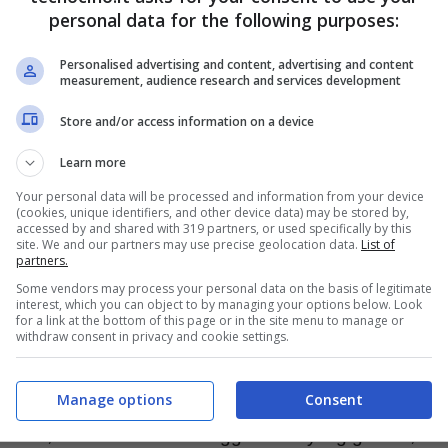
personal data for the following purposes:
Personalised advertising and content, advertising and content
measurement, audience research and services development
Store and/or access information on a device
Learn more
Your personal data will be processed and information from your device
(cookies, unique identifiers, and other device data) may be stored by,
accessed by and shared with 319 partners, or used specifically by this
site. We and our partners may use precise geolocation data.
List of
partners.
Some vendors may process your personal data on the basis of legitimate
interest, which you can object to by managing your options below. Look
for a link at the bottom of this page or in the site menu to manage or
 anche è il nuovo sistema operativo iOS 10, di cui
withdraw consent in privacy and cookie settings.
iò che possiamo affermare riguarda il fatto che
Manage options
Consent
 per Apple Music, Apple Pay e App Store, oltre
. Infine, vi sarà anche un leggero restyling grafico,