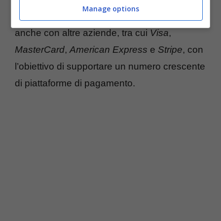
Manage options
Nel frattempo, Facebook sta lavorando
anche con altre aziende, tra cui
Visa
,
MasterCard
,
American Express
e
Stripe
, con
l’obiettivo di supportare un numero crescente
di piattaforme di pagamento.