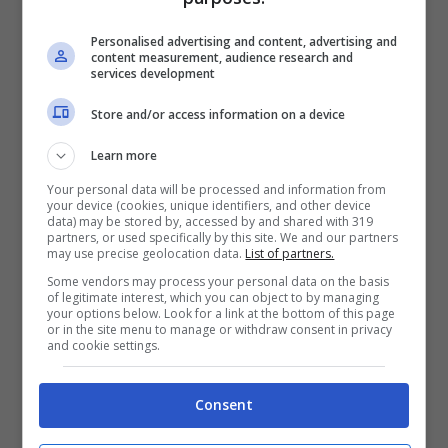
Personalised advertising and content, advertising and
content measurement, audience research and
services development
Store and/or access information on a device
Learn more
Your personal data will be processed and information from
your device (cookies, unique identifiers, and other device
data) may be stored by, accessed by and shared with 319
partners, or used specifically by this site. We and our partners
may use precise geolocation data.
List of partners.
Se da un lato Facebook Messenger amplia il
Some vendors may process your personal data on the basis
of legitimate interest, which you can object to by managing
your options below. Look for a link at the bottom of this page
bagaglio di funzioni per gli utenti, dall’altro
or in the site menu to manage or withdraw consent in privacy
and cookie settings.
PayPal potrebbe beneficiare di questo
accordo e amplicare i suoi servizi e il numero
Consent
di utenti.