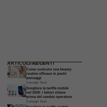
ARTICOLI RECENTI
Consigli Tech
Come costruire una beauty
routine efficace in pochi
passaggi
Consigli Tech
Scegliere la tariffa mobile
nel 2026: i fattori chiave
prima del cambio operatore
Consigli Tech
Scegliere la tariffa mobile