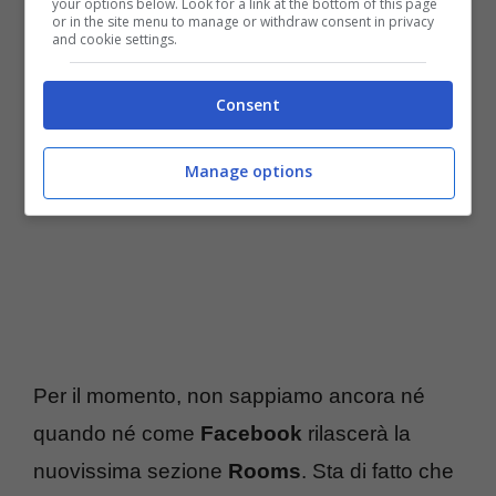
your options below. Look for a link at the bottom of this page
or in the site menu to manage or withdraw consent in privacy
amici.
and cookie settings.
Consent
Manage options
Per il momento, non sappiamo ancora né
quando né come
Facebook
rilascerà la
nuovissima sezione
Rooms
. Sta di fatto che