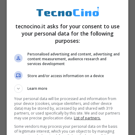
tecnocino.it asks for your consent to use
your personal data for the following
purposes:
Personalised advertising and content, advertising and
content measurement, audience research and
services development
Store and/or access information on a device
Secondo il product Manager di Facebook
Learn more
Messenger,
Drew Moxon
, le Stanze
Your personal data will be processed and information from
permetteranno di creare luoghi in cui gli
your device (cookies, unique identifiers, and other device
data) may be stored by, accessed by and shared with 319
utenti potranno confrontarsi o condividere
partners, or used specifically by this site. We and our partners
may use precise geolocation data.
List of partners.
stesse idee, liberando le bacheche dalla
Some vendors may process your personal data on the basis
of legitimate interest, which you can object to by managing
pubblicazione di post non interessanti per gli