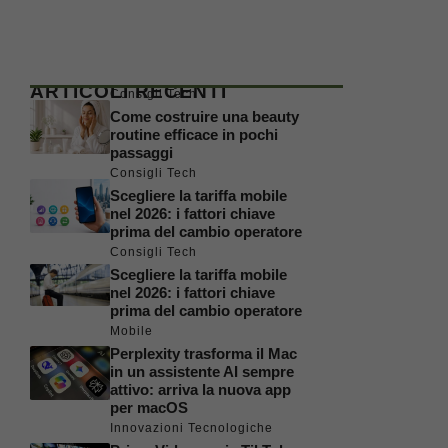
ARTICOLI RECENTI
Consigli Tech
Come costruire una beauty
routine efficace in pochi
passaggi
Consigli Tech
Scegliere la tariffa mobile
nel 2026: i fattori chiave
prima del cambio operatore
Consigli Tech
Scegliere la tariffa mobile
nel 2026: i fattori chiave
prima del cambio operatore
Mobile
Perplexity trasforma il Mac
in un assistente AI sempre
attivo: arriva la nuova app
per macOS
Innovazioni Tecnologiche