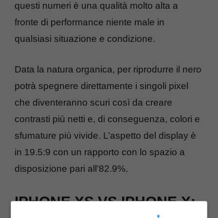
questi numeri è una qualità molto alta a
fronte di performance niente male in
qualsiasi situazione e condizione.
Data la natura organica, per riprodurre il nero
potrà spegnere direttamente i singoli pixel
che diventeranno scuri così da creare
contrasti più netti e, di conseguenza, colori e
sfumature più vivide. L’aspetto del display è
in 19.5:9 con un rapporto con lo spazio a
disposizione pari all’82.9%.
IPHONE XS VS IPHONE X: