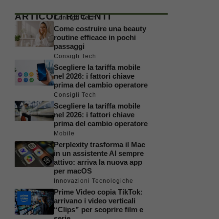
ARTICOLI RECENTI
Consigli Tech
Come costruire una beauty
routine efficace in pochi
passaggi
Consigli Tech
Scegliere la tariffa mobile
nel 2026: i fattori chiave
prima del cambio operatore
Consigli Tech
Scegliere la tariffa mobile
nel 2026: i fattori chiave
prima del cambio operatore
Mobile
Perplexity trasforma il Mac
in un assistente AI sempre
attivo: arriva la nuova app
per macOS
Innovazioni Tecnologiche
Prime Video copia TikTok:
arrivano i video verticali
“Clips” per scoprire film e
serie