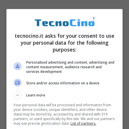
tecnocino.it asks for your consent to use
your personal data for the following
Quello che bisogna tener presente, se si
purposes:
sceglie di distaccarsi dall’impianto di
Personalised advertising and content, advertising and
riscaldamento condominiale, è che
si
content measurement, audience research and
services development
dovranno continuare a sostenere
Store and/or access information on a device
determinati costi
che sono
Learn more
essenzialmente costi di manutenzione e di
Your personal data will be processed and information from
mantenimento dell’impianto condominiale.
your device (cookies, unique identifiers, and other device
data) may be stored by, accessed by and shared with 319
partners, or used specifically by this site. We and our partners
may use precise geolocation data.
List of partners.