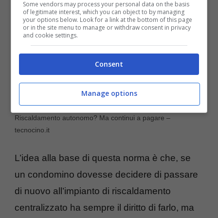
Some vendors may process your personal data on the basis
of legitimate interest, which you can object to by managing
your options below. Look for a link at the bottom of this page
or in the site menu to manage or withdraw consent in privacy
and cookie settings.
Consent
Manage options
Riscaldamento autonomo? Ma continui a pagare –
tecnocino.it
L’idea alla base di questa norma è che, se
un condomino dovesse decidere di passare
di nuovo all’impianto di riscaldamento
centralizzato ha sempre il diritto di farlo, ma