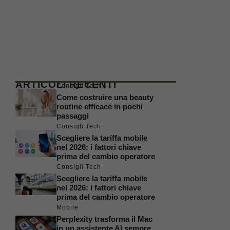
ARTICOLI RECENTI
Consigli Tech
Come costruire una beauty
routine efficace in pochi
passaggi
Consigli Tech
Scegliere la tariffa mobile
nel 2026: i fattori chiave
prima del cambio operatore
Consigli Tech
Scegliere la tariffa mobile
nel 2026: i fattori chiave
prima del cambio operatore
Mobile
Perplexity trasforma il Mac
in un assistente AI sempre