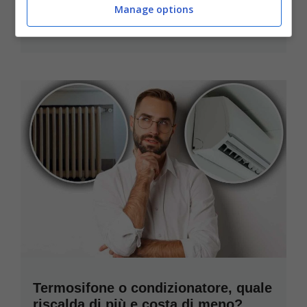
rimette a nuovo!
Manage options
Ottobre 25, 2023
Termosifone o condizionatore, quale
riscalda di più e costa di meno?