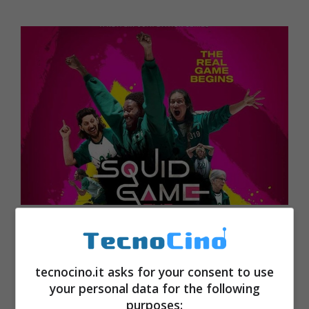
Squid Game torna su Netflix, ma
non come ve lo aspettavate: cos’è
“La sfida” e perché merita una
tecnocino.it asks for your consent to use
chance
your personal data for the following
purposes:
Ottobre 25, 2023