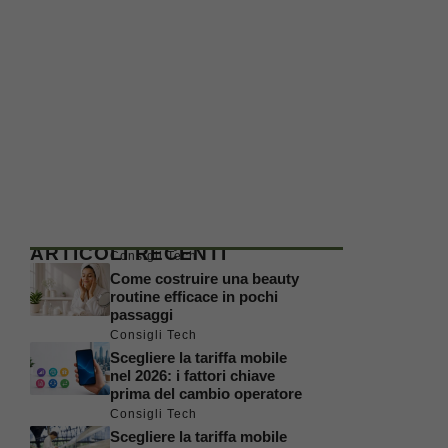
ARTICOLI RECENTI
Consigli Tech
Come costruire una beauty
routine efficace in pochi
passaggi
Consigli Tech
Scegliere la tariffa mobile
nel 2026: i fattori chiave
prima del cambio operatore
Consigli Tech
Scegliere la tariffa mobile