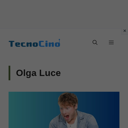
Vai
al
Menu
contenuto
Olga Luce