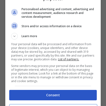
Personalised advertising and content, advertising and
content measurement, audience research and
services development
Store and/or access information on a device
Learn more
Your personal data will be processed and information from
your device (cookies, unique identifiers, and other device
data) may be stored by, accessed by and shared with 319
partners, or used specifically by this site. We and our partners
may use precise geolocation data.
List of partners.
Some vendors may process your personal data on the basis
of legitimate interest, which you can object to by managing
your options below. Look for a link at the bottom of this page
or in the site menu to manage or withdraw consent in privacy
and cookie settings.
Sconfiggi il mal di schiena e
Consent
correggi la tua postura quando sei al
pc: quest’esercizio fa miracoli, ti