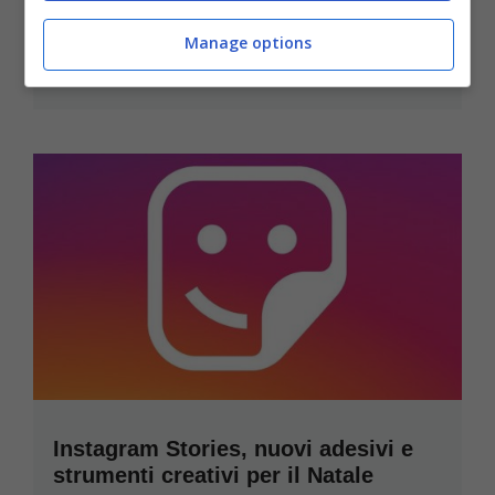
Instagram Stories, pubblicità in
arrivo
Manage options
Gennaio 12, 2017
Instagram Stories, nuovi adesivi e
strumenti creativi per il Natale