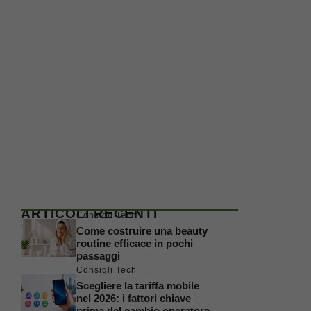
ARTICOLI RECENTI
Consigli Tech
Come costruire una beauty
routine efficace in pochi
passaggi
Consigli Tech
Scegliere la tariffa mobile
nel 2026: i fattori chiave
prima del cambio operatore