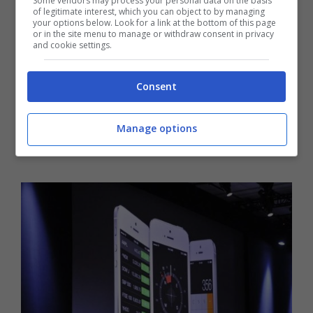
Some vendors may process your personal data on the basis
of legitimate interest, which you can object to by managing
your options below. Look for a link at the bottom of this page
or in the site menu to manage or withdraw consent in privacy
and cookie settings.
iOS 7 problemi: consumo batteria e
Consent
sicurezza [FOTO]
Settembre 20, 2013
Manage options