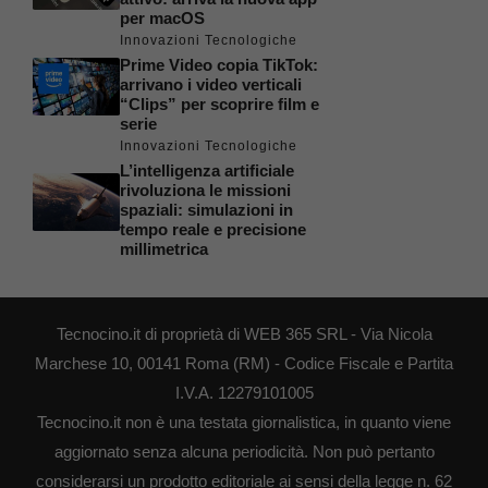
per macOS
Innovazioni Tecnologiche
Prime Video copia TikTok:
arrivano i video verticali
“Clips” per scoprire film e
serie
Innovazioni Tecnologiche
L’intelligenza artificiale
rivoluziona le missioni
spaziali: simulazioni in
tempo reale e precisione
millimetrica
Tecnocino.it di proprietà di WEB 365 SRL - Via Nicola
Marchese 10, 00141 Roma (RM) - Codice Fiscale e Partita
I.V.A. 12279101005
Tecnocino.it non è una testata giornalistica, in quanto viene
aggiornato senza alcuna periodicità. Non può pertanto
considerarsi un prodotto editoriale ai sensi della legge n. 62