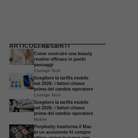
ARTICOLI RECENTI
Consigli Tech
Come costruire una beauty
routine efficace in pochi
passaggi
Consigli Tech
Scegliere la tariffa mobile
nel 2026: i fattori chiave
prima del cambio operatore
Consigli Tech
Scegliere la tariffa mobile
nel 2026: i fattori chiave
prima del cambio operatore
Mobile
Perplexity trasforma il Mac
in un assistente AI sempre
attivo: arriva la nuova app